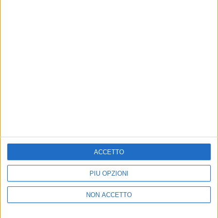
Un post condiviso da Ultimo (@ultimopeterpan)
© Riproduzione riservata
ACCETTO
Ultime news
Vedi tutte
PIÙ OPZIONI
NON ACCETTO