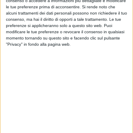
consenso o accedere a informazioni più dettagliate e modificare
le tue preferenze prima di acconsentire.
Si rende noto che
alcuni trattamenti dei dati personali possono non richiedere il tuo
consenso, ma hai il diritto di opporti a tale trattamento. Le tue
preferenze si applicheranno solo a questo sito web. Puoi
In particolare
il nuovo album di Ultimo “Solo” ha
modificare le tue preferenze o revocare il consenso in qualsiasi
raggiunto le prime cinque posizioni della classifica
momento tornando su questo sito e facendo clic sul pulsante
digitale “Top Debut Albums”
a livello
"Privacy" in fondo alla pagina web.
internazionale.
Intanto
la canzone di Ultimo “Sabbia”, inserita
nell'album del 2017 “Pianeti”, è stata certificata
Disco di Platino
dalla FIMI - Federazione Industria
Musicale Italiana.