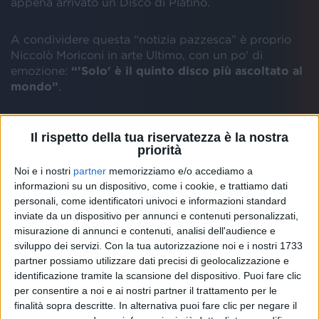
appena arrivato un Disco di Platino.
A condividere questa “notizia pazzesca” è proprio
Niccolò Moriconi in arte Ultimo, con un po' di
emozione:
“'Solo' è il quinto disco più ascoltato al
mondo”
.
Nella clip
il cantante romano ripete la notizia due
Il rispetto della tua riservatezza è la nostra
volte
, come per convincersi dell'accaduto.
priorità
Noi e i nostri
partner
memorizziamo e/o accediamo a
informazioni su un dispositivo, come i cookie, e trattiamo dati
personali, come identificatori univoci e informazioni standard
inviate da un dispositivo per annunci e contenuti personalizzati,
misurazione di annunci e contenuti, analisi dell'audience e
sviluppo dei servizi.
Con la tua autorizzazione noi e i nostri 1733
partner possiamo utilizzare dati precisi di geolocalizzazione e
identificazione tramite la scansione del dispositivo. Puoi fare clic
ULTIMO: “SOLO È IL QUINTO ALBUM PIÙ
per consentire a noi e ai nostri partner il trattamento per le
ASCOLTATO AL MONDO”
finalità sopra descritte. In alternativa puoi fare clic per negare il