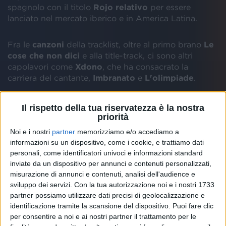
spagnolo con il titolo
Rojo relativo
per essere
lanciato nel mercato iberico e in America Latina.
Fra le
canzoni
della tracklist, oltre al primo brano
Le
cose che non dici
e alla title-track, ci sono altri
capolavori come
Xdono
, che ha consacrato la
carriera del cantante,
Imbranato
e
L'olimpiade
.
Intanto l'artista,
39 anni d'età
,
nel weekend si è
Il rispetto della tua riservatezza è la nostra
lasciato andare a un altro ricordo del passato,
priorità
quando da bambino il papà guidava e l'autoradio
Noi e i nostri
partner
memorizziamo e/o accediamo a
trasmetteva i successi
di
Lucio Battisti
. Il
nuovo
informazioni su un dispositivo, come i cookie, e trattiamo dati
album
di
Tiziano Ferro Accetto miracoli
uscirà
personali, come identificatori univoci e informazioni standard
venerdì 22 novembre
2019
ma
in realtà è già pronto
inviate da un dispositivo per annunci e contenuti personalizzati,
e i fan sognano addirittura una pubblicazione
misurazione di annunci e contenuti, analisi dell'audience e
anticipata
.
sviluppo dei servizi.
Con la tua autorizzazione noi e i nostri 1733
partner possiamo utilizzare dati precisi di geolocalizzazione e
identificazione tramite la scansione del dispositivo. Puoi fare clic
per consentire a noi e ai nostri partner il trattamento per le