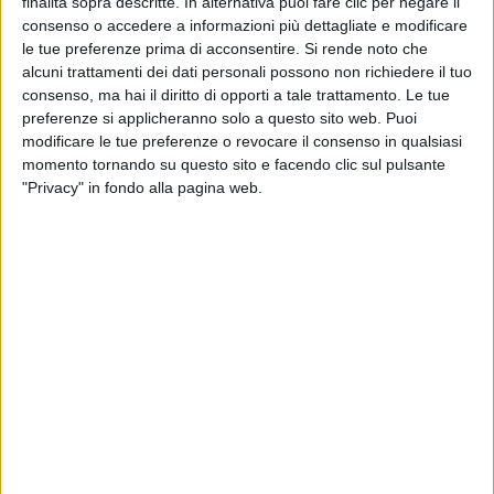
finalità sopra descritte. In alternativa puoi fare clic per negare il
consenso o accedere a informazioni più dettagliate e modificare
le tue preferenze prima di acconsentire.
Si rende noto che
alcuni trattamenti dei dati personali possono non richiedere il tuo
consenso, ma hai il diritto di opporti a tale trattamento. Le tue
preferenze si applicheranno solo a questo sito web. Puoi
TIZIANO FERRO - ROSSO RELATIVO
modificare le tue preferenze o revocare il consenso in qualsiasi
(RADIOITALIALIVE 2013)
momento tornando su questo sito e facendo clic sul pulsante
"Privacy" in fondo alla pagina web.
PHOTOGALLERY
TIZIANO FERRO A RADIO ITALIA