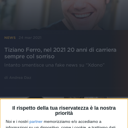
24 mar 2021
NEWS
Tiziano Ferro, nel 2021 20 anni di carriera
sempre col sorriso
Intanto smentisce una fake news su “Xdono”
di
Andrea Daz
Il rispetto della tua riservatezza è la nostra
priorità
Noi e i nostri
partner
memorizziamo e/o accediamo a
informazioni su un dispositivo, come i cookie, e trattiamo dati