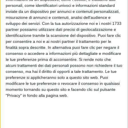
personali, come identificatori univoci e informazioni standard
inviate da un dispositivo per annunci e contenuti personalizzati,
misurazione di annunci e contenuti, analisi dell'audience e
sviluppo dei servizi.
Con la tua autorizzazione noi e i nostri 1733
partner possiamo utilizzare dati precisi di geolocalizzazione e
identificazione tramite la scansione del dispositivo. Puoi fare clic
per consentire a noi e ai nostri partner il trattamento per le
22 giu 2020
NEWS
finalità sopra descritte. In alternativa puoi fare clic per negare il
consenso o accedere a informazioni più dettagliate e modificare
Tiziano Ferro e Jovanotti, il video “Balla per
le tue preferenze prima di acconsentire.
Si rende noto che
me”: “Follia e divertimento”
alcuni trattamenti dei dati personali possono non richiedere il tuo
La clip arriva proprio nell'anniversario dell'uscita del
consenso, ma hai il diritto di opporti a tale trattamento. Le tue
singolo Xdono
preferenze si applicheranno solo a questo sito web. Puoi
modificare le tue preferenze o revocare il consenso in qualsiasi
momento tornando su questo sito e facendo clic sul pulsante
"Privacy" in fondo alla pagina web.