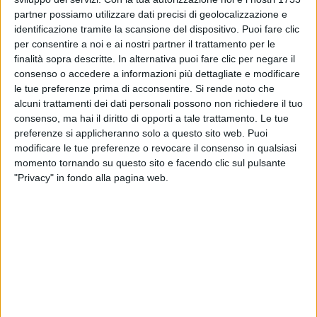
partner possiamo utilizzare dati precisi di geolocalizzazione e
L'artista di Latina annuncia
il duetto sulle note di
identificazione tramite la scansione del dispositivo. Puoi fare clic
“Indietro” come “il mio primo video su Tik Tok, a
per consentire a noi e ai nostri partner il trattamento per le
sostegno di Scena Unita”
.
finalità sopra descritte. In alternativa puoi fare clic per negare il
consenso o accedere a informazioni più dettagliate e modificare
le tue preferenze prima di acconsentire.
Si rende noto che
Tiziano Ferro infatti si è messo a disposizione di
alcuni trattamenti dei dati personali possono non richiedere il tuo
alcune belle iniziative
per sostenere i lavoratori
consenso, ma hai il diritto di opporti a tale trattamento. Le tue
dello spettacolo fermi da oltre 12 mesi:
oltre al
preferenze si applicheranno solo a questo sito web. Puoi
duetto, in palio anche vincere la possibilità di vivere
modificare le tue preferenze o revocare il consenso in qualsiasi
un tramonto con lui
.
momento tornando su questo sito e facendo clic sul pulsante
"Privacy" in fondo alla pagina web.
TIZIANO FERRO (IL MEGLIO DI RADIO
ITALIA LIVE)