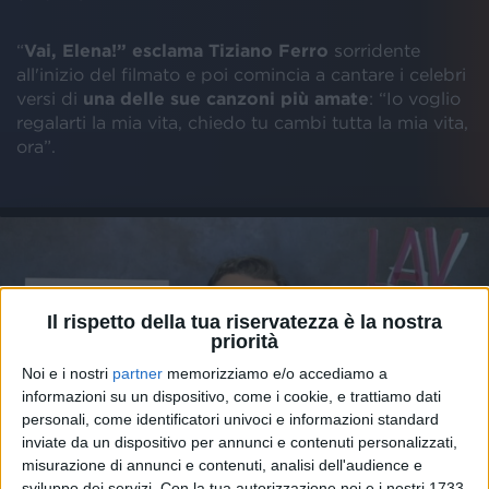
“
Vai, Elena!” esclama Tiziano Ferro
sorridente
all'inizio del filmato e poi comincia a cantare i celebri
versi di
una delle sue canzoni più amate
: “Io voglio
regalarti la mia vita, chiedo tu cambi tutta la mia vita,
ora”.
Il rispetto della tua riservatezza è la nostra
priorità
TIZIANO FERRO DUETTA CON LA FAN PER
Noi e i nostri
partner
memorizziamo e/o accediamo a
SCENA UNITA: ECCO IL VIDEO
informazioni su un dispositivo, come i cookie, e trattiamo dati
personali, come identificatori univoci e informazioni standard
inviate da un dispositivo per annunci e contenuti personalizzati,
misurazione di annunci e contenuti, analisi dell'audience e
sviluppo dei servizi.
Con la tua autorizzazione noi e i nostri 1733