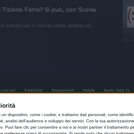
Tiziano Ferro? Si può, con 'Scena
vo bando per il mondo dello spettacolo
a con noi
Pubblicita'
Regolamenti
Mobile
Radio Italia Tv
iorità
 opere dell'ingegno
Sede Amministrativa: Viale Europa 49, 20
dispositivo, come i cookie, e trattiamo dati personali, come identifica
i d'autore e dei diritti
02 25444220
, analisi dell'audience e sviluppo dei servizi.
Con la tua autorizzazione 
 Puoi fare clic per consentire a noi e ai nostri partner il trattamento per 
.F. e n° iscrizione
Sede Legale: Via Savona 97, 20144 Milano
istrata n°286 - 3 Aprile
ue preferenze prima di acconsentire.
Si rende noto che alcuni trattament