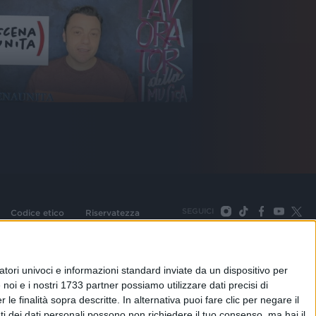
SEGUICI
Codice etico
Riservatezza
093 Cologno Monzese (Mi) |Tel. +39 02 254441 | Fax +39
TORNA SU
tori univoci e informazioni standard inviate da un dispositivo per
noi e i nostri 1733 partner possiamo utilizzare dati precisi di
le finalità sopra descritte. In alternativa puoi fare clic per negare il
i dei dati personali possono non richiedere il tuo consenso, ma hai il