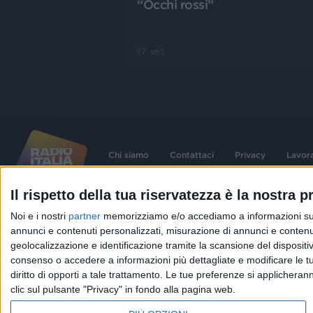
“Occhi rossi”
17 set
Chi siamo
Contattaci
Privacy
Lavor
Il rispetto della tua riservatezza è la nostra pr
©
2026
RADIO ITALIA S.p.A. P.IVA 06832230152 | Tutti i diritti riservati. Per le
Noi e i nostri
partner
memorizziamo e/o accediamo a informazioni su un 
contenute nel sito sono stati assolti gli obblighi derivanti dalla normativa dei diritt
connessi.
annunci e contenuti personalizzati, misurazione di annunci e contenuti
Capitale Sociale € 580.000,00 interamente versato. Iscr. Reg. Imprese Milano - C
geolocalizzazione e identificazione tramite la scansione del dispositivo.
06832230152. Iscritta al R.E.A. di Milano al n° 1125258. Testata giornalistica Reg
1987.
consenso o accedere a informazioni più dettagliate e modificare le t
diritto di opporti a tale trattamento. Le tue preferenze si applicher
clic sul pulsante "Privacy" in fondo alla pagina web.