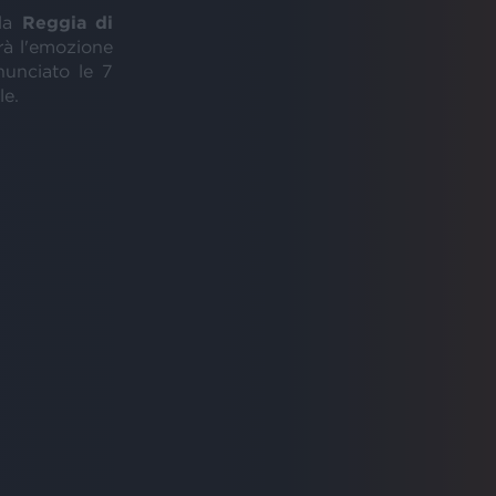
lla
Reggia di
vrà l'emozione
unciato le 7
le.