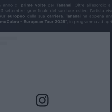
 anno di
prime volte
per
Tananai
. Oltre all'esordio a
3 settembre, gran finale del suo tour estivo, l'artista vi
our europeo
della sua
carriera
.
Tananai
ha appena ann
lmoCobra – European Tour 2025
”, in programma ad apri