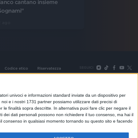
lanco cantano insieme
Sognami"
2 ago
SEGUICI
Codice etico
Riservatezza
093 Cologno Monzese (Mi) |Tel. +39 02 254441 | Fax +39
TORNA SU
tori univoci e informazioni standard inviate da un dispositivo per
noi e i nostri 1731 partner possiamo utilizzare dati precisi di
le finalità sopra descritte. In alternativa puoi fare clic per negare il
i dei dati personali possono non richiedere il tuo consenso, ma hai il
re il consenso in qualsiasi momento tornando su questo sito e facendo