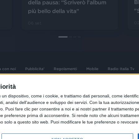
B
della pausa: “Scriverò l’album
"
più bello della vita”
0
06 set
a con noi
Pubblicita'
Regolamenti
Mobile
Radio Italia Tv
iorità
 opere dell'ingegno
Sede Amministrativa: Viale Europa 49, 20
dispositivo, come i cookie, e trattiamo dati personali, come identifica
i d'autore e dei diritti
02 25444220
, analisi dell'audience e sviluppo dei servizi.
Con la tua autorizzazione 
.F. e n° iscrizione
 Puoi fare clic per consentire a noi e ai nostri partner il trattamento per 
Sede Legale: Via Savona 97, 20144 Milano
istrata n°286 - 3 Aprile
ue preferenze prima di acconsentire.
Si rende noto che alcuni trattament
anno solo a questo sito web. Puoi modificare le tue preferenze o revoca