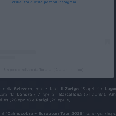
Visualizza questo post su Instagram
Un post condiviso da Tananai (@tananaimusica)
à dalla
Svizzera
, con le date di
Zurigo
(3 aprile) e
Luga
ssare da
Londra
(17 aprile),
Barcellona
(21 aprile),
Am
lles
(26 aprile) e
Parigi
(28 aprile).
 il “
Calmocobra – European Tour 2025
” sono già dispon