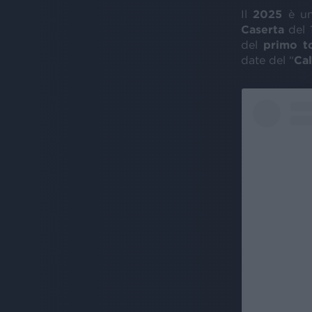
Il
2025
è un
Caserta
del 1
del
primo t
date del “
Ca