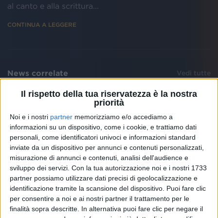
al canto e alla scrittura...
CONTINUA A LEGGERE
News correlate
Vedi tutte
Il rispetto della tua riservatezza è la nostra
priorità
Noi e i nostri
partner
memorizziamo e/o accediamo a
informazioni su un dispositivo, come i cookie, e trattiamo dati
personali, come identificatori univoci e informazioni standard
inviate da un dispositivo per annunci e contenuti personalizzati,
misurazione di annunci e contenuti, analisi dell'audience e
sviluppo dei servizi.
Con la tua autorizzazione noi e i nostri 1733
ANNUNCIO A SORPRESA
IL RA
partner possiamo utilizzare dati precisi di geolocalizzazione e
identificazione tramite la scansione del dispositivo. Puoi fare clic
Tananai spiazza tutti. Esce
Tanan
“Occhi rossi”
della
per consentire a noi e ai nostri partner il trattamento per le
più b
finalità sopra descritte. In alternativa puoi fare clic per negare il