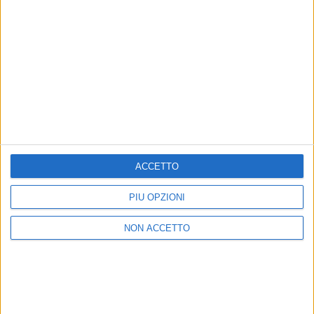
23
FOTO
12
FOTO
Discografia dell'artista
ACCETTO
PIÙ OPZIONI
NON ACCETTO