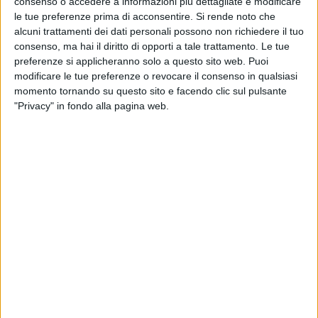
consenso o accedere a informazioni più dettagliate e modificare
17 set
06 se
le tue preferenze prima di acconsentire.
Si rende noto che
alcuni trattamenti dei dati personali possono non richiedere il tuo
consenso, ma hai il diritto di opporti a tale trattamento. Le tue
preferenze si applicheranno solo a questo sito web. Puoi
modificare le tue preferenze o revocare il consenso in qualsiasi
momento tornando su questo sito e facendo clic sul pulsante
Video dell'artista
"Privacy" in fondo alla pagina web.
VIDEO
VIDEO
Tananai - Bella Madonnina (#rilive
Tananai 
Palermo 2025)
2025)