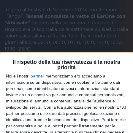
In gara al Festival di Sanremo 2023 con il brano
“Tango”,
Tananai conquista le vette di EarOne con
“Abissale”
proprio nella settimana in cui questo
singolo era Disco Italia della settimana su Radio Italia
solomusicaitaliana e Radio Italia Tv, in onda tutti i
giorni alle ore 02:10, 05:10, 07:10, 10:10, 14:10, 16:10,
19:10, 23:10.
Il rispetto della tua riservatezza è la nostra
priorità
Noi e i nostri
partner
memorizziamo e/o accediamo a
informazioni su un dispositivo, come i cookie, e trattiamo dati
personali, come identificatori univoci e informazioni standard
inviate da un dispositivo per annunci e contenuti personalizzati,
misurazione di annunci e contenuti, analisi dell'audience e
sviluppo dei servizi.
Con la tua autorizzazione noi e i nostri 1733
partner possiamo utilizzare dati precisi di geolocalizzazione e
identificazione tramite la scansione del dispositivo. Puoi fare clic
per consentire a noi e ai nostri partner il trattamento per le
finalità sopra descritte. In alternativa puoi fare clic per negare il