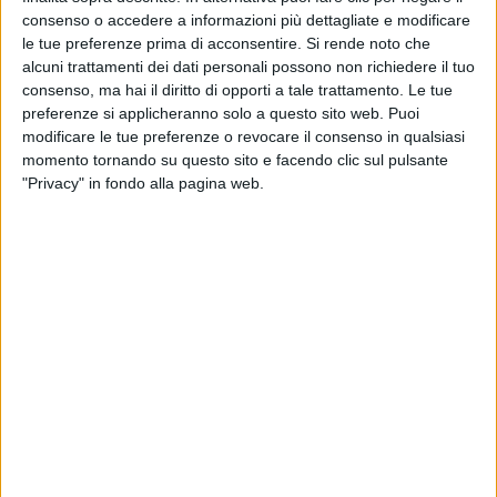
consenso o accedere a informazioni più dettagliate e modificare
le tue preferenze prima di acconsentire.
Si rende noto che
alcuni trattamenti dei dati personali possono non richiedere il tuo
consenso, ma hai il diritto di opporti a tale trattamento. Le tue
preferenze si applicheranno solo a questo sito web. Puoi
modificare le tue preferenze o revocare il consenso in qualsiasi
momento tornando su questo sito e facendo clic sul pulsante
"Privacy" in fondo alla pagina web.
In “Abissale”, il testo racconta tramonti, albe e
metafore di un amore
che si sta lentamente
concludendo, evidenziando più le differenze che le
passioni comuni, mentre la musica e la voce di
Tananai, in un lento e dolce crescendo, avvolgono
l’ascoltatore in un abbraccio da cui traspare tutta la
nostalgia per la storia vissuta.
“Abissale”, scritto, composto e prodotto
interamente da Tananai
e certificato disco d’oro, è il
singolo che ha aperto la nuova stagione musicale
dell’artista, concretizzata nell’album “RAVE,