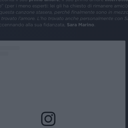
o
” (per i meno esperti: lei gli ha chiesto di rimanere amici)
 questa canzone stasera, perché finalmente sono in mezzo
 trovato l’amore. L’ho trovato anche personalmente con S
ccennando alla sua fidanzata,
Sara Marino
.