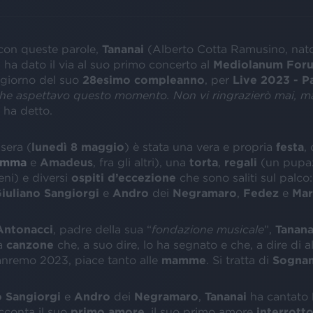
 con queste parole,
Tananai
(Alberto Cotta Ramusino, nato
 ha dato il via al suo primo concerto al
Mediolanum For
 giorno del suo
28esimo
compleanno
, per
Live 2023 - P
che aspettavo questo momento. Non vi ringrazierò mai, ma
, ha detto.
 sera (
lunedì 8 maggio
) è stata una vera e propria
festa
,
Emma
e
Amadeus
, fra gli altri), una
torta
,
regali
(un pupa
seni) e diversi
ospiti d’eccezione
che sono saliti sul palco
iuliano Sangiorgi
e
Andro
dei
Negramaro
,
Fedez
e
Mar
Antonacci
, padre della sua “
fondazione musicale
”,
Tanana
a
canzone
che, a suo dire, lo ha segnato e che, a dire di al
Sanremo 2023, piace tanto alle
mamme
. Si tratta di
Sogna
o Sangiorgi
e
Andro
dei
Negramaro
,
Tananai
ha cantato
cconta il suo
primo amore
, il suo primo amore
interrott