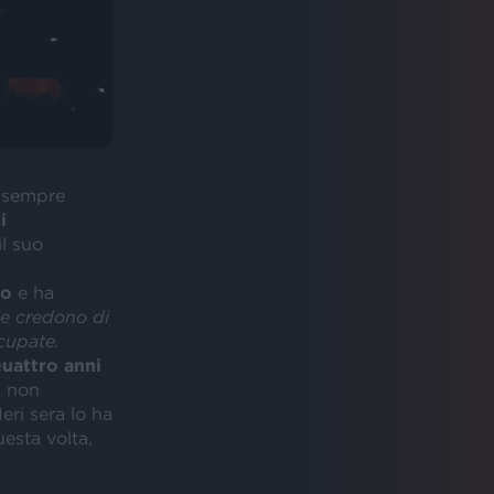
è sempre
i
l suo
no
e ha
he credono di
cupate.
uattro anni
i non
 Ieri sera lo ha
esta volta,