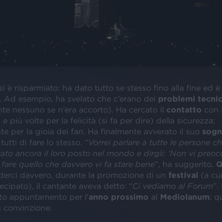
i è risparmiato: ha dato tutto se stesso fino alla fine ed 
. Ad esempio, ha svelato che c’erano dei
problemi tecnic
te nessuno se n’era accorto). Ha cercato il
contatto
con i
e più volte per la felicità (si fa per dire) della sicurezza;
 per la gioia dei fan. Ha finalmente avverato il suo
sog
tutti di fare lo stesso. “
Vorrei parlare a tutte le persone c
ato ancora il loro posto nel mondo e dirgli: ‘Non vi preoc
fare quello che davvero vi fa stare bene
”, ha suggerito.
Q
ederci davvero, durante la promozione di un
festival
(a cu
cipato), il cantante aveva detto: “
Ci vediamo al Forum
”.
ato appuntamento per l'
anno prossimo
al
Mediolanum
;
qu
ù convinzione.