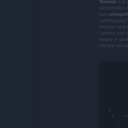
Tananai
si è 
raccontato i 
suo
coinquil
cartongesso
proprio una d
l’artista non
magia in quel
mentre era a