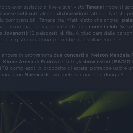
po aver assistito al live
e aver visto
Tananai
godersi appi
ilanese
sold out
, alcune
dichiarazioni
fatte dall'artista p
ù comprensibili. Tananai ha infatti detto che anche i
pala
li
”. Insomma, per lui, i palazzetti sono
come
i
club
. Se fo
me
Jovanotti
: 12 palazzetti di fila. A giudicare dalle person
 out registrati dal
tour
potrebbe tranquillamente farli.
no ancora in programma
due concerti
al
Nelson Mandela
la
Kione Arena
di
Padova
e tutti gli
show estivi
(
RADIO 
RTO
compreso). A proposito di estate, potrebbe uscire 
ananai con
Marracash
. Rimanete sintonizzati, dunque!