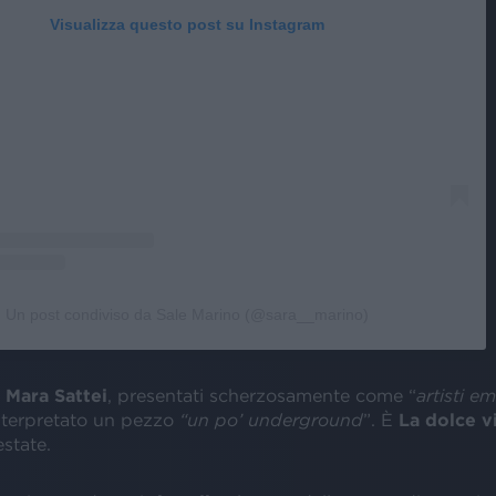
Visualizza questo post su Instagram
Un post condiviso da Sale Marino (@sara__marino)
e
Mara Sattei
, presentati scherzosamente come “
artisti e
nterpretato un pezzo
“un po’ underground
”. È
La dolce v
estate.