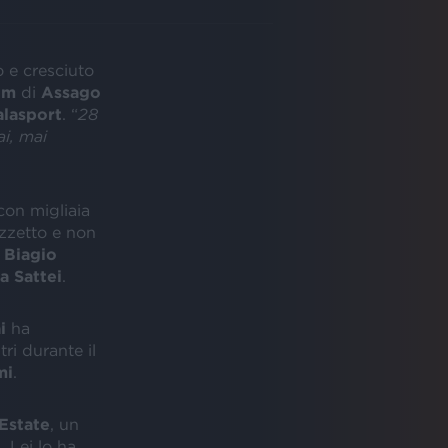
 e cresciuto
um
di
Assago
alasport
.
“
28
i, mai
 con migliaia
zzetto e non
:
Biagio
a Sattei
.
i
ha
tri durante il
mi
.
Estate
, un
o
. Lei lo ha