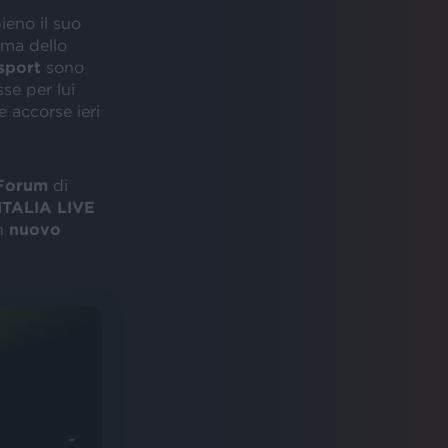
eno il suo
rima dello
sport
sono
sse per lui
e accorse ieri
 Forum
di
ITALIA LIVE
un
nuovo