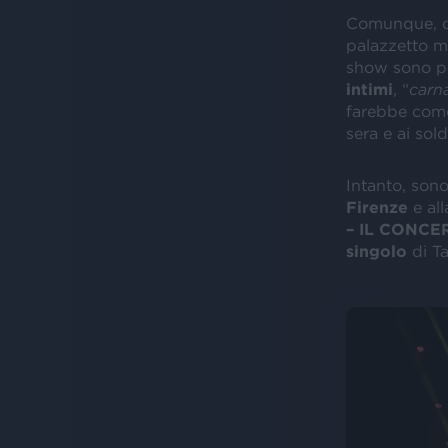
Comunque, do
palazzetto m
show sono pi
intimi
, “
carna
farebbe co
sera e ai sold
Intanto, so
Firenze
e al
– IL CONCE
singolo
di T