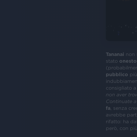
Tananai
non s
stato
onesto
(probabilmen
pubblico
più 
indubbiamente
consigliato a 
non aver trov
Continuate a 
fa
, senza cr
avrebbe parte
rifatto: ha d
però, con pi