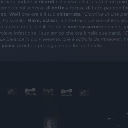
lasciato andare ai
ricordi
nel corso della serata di un paio 
tempi in cui scriveva di
notte
e faceva di tutto per non far
ino
:
Wolf
che ora è il suo
chitarrista
. “
Dormiva in una par
”, ha svelato.
Rave, eclissi
, la title-track del suo ultimo al
i queste notti, alle
4
. Ha delle
voci sussurrate
perché, ap
 voleva infastidire il suo amico che ora è nella sua band. “
C
la baracca in cui vivevamo, che è difficile da ritrovare
”, 
l
piano
, pronto a proseguire con lo spettacolo.