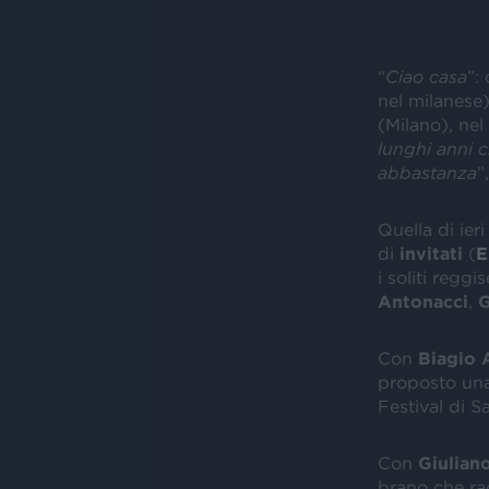
“
Ciao casa
”:
nel milanese)
(Milano), nel
lunghi anni 
abbastanza
”
Quella di ieri
di
invitati
(
i soliti reggi
Antonacci
,
G
Con
Biagio 
proposto un
Festival di 
Con
Giulian
brano che ra