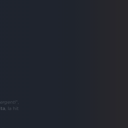
mergenti
”,
ita
, la hit