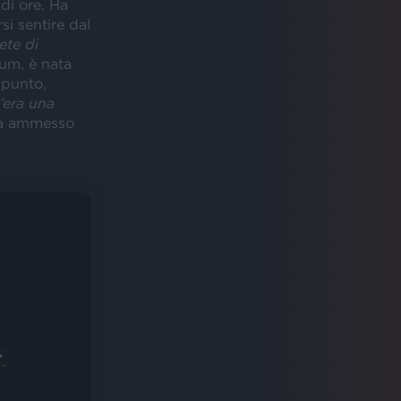
di ore. Ha
si sentire dal
ete di
bum, è nata
punto,
’era una
ha ammesso