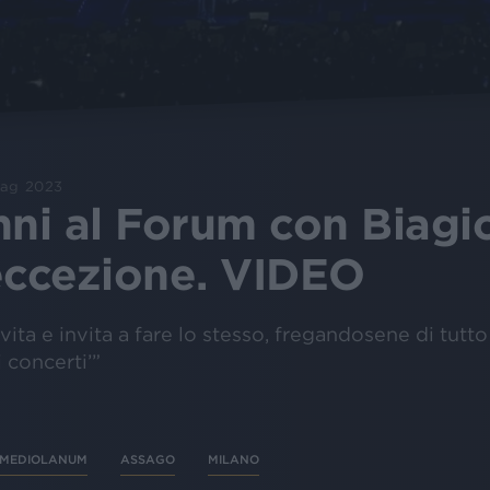
ag 2023
nni al Forum con Biagi
d'eccezione. VIDEO
vita e invita a fare lo stesso, fregandosene di tutto e
 concerti’”
MEDIOLANUM
ASSAGO
MILANO