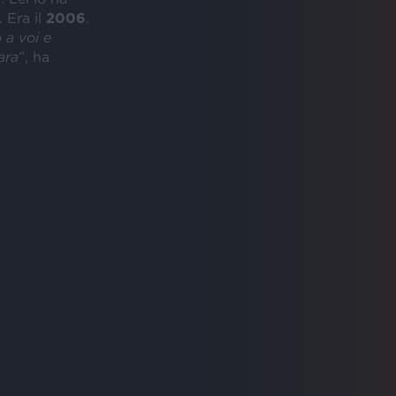
. Era il
2006
.
 a voi e
ara
”, ha