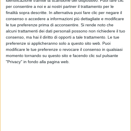
identificazione tramite la scansione del dispositivo. Puoi fare clic
per consentire a noi e ai nostri partner il trattamento per le
finalità sopra descritte. In alternativa puoi fare clic per negare il
consenso o accedere a informazioni più dettagliate e modificare
le tue preferenze prima di acconsentire.
Si rende noto che
Un post condiviso da SFE (@sferaebbasta)
alcuni trattamenti dei dati personali possono non richiedere il tuo
consenso, ma hai il diritto di opporti a tale trattamento. Le tue
preferenze si applicheranno solo a questo sito web. Puoi
modificare le tue preferenze o revocare il consenso in qualsiasi
Oltre al
primo posto
nella
classifica
album
sia in
momento tornando su questo sito e facendo clic sul pulsante
digitale
che in
formato fisico
, tutte le canzoni del
"Privacy" in fondo alla pagina web.
progetto si sono piazzate immediatamente ai
vertici
della graduatoria dei singoli, monopolizzando le
classifiche
FIMI
. A esclusione di “
Balorda Nostalgia
”
di
Olly
, che perde la vetta dopo nove settimane in
vetta e finisce al nono posto, i
12 brani
di “
Santana
Money Gang
” sono in
testa
, dalla
prima
alla
tredicesima posizione
.