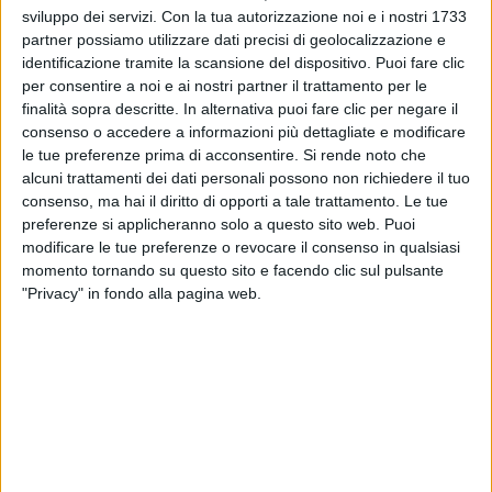
sviluppo dei servizi.
Con la tua autorizzazione noi e i nostri 1733
partner possiamo utilizzare dati precisi di geolocalizzazione e
identificazione tramite la scansione del dispositivo. Puoi fare clic
per consentire a noi e ai nostri partner il trattamento per le
finalità sopra descritte. In alternativa puoi fare clic per negare il
consenso o accedere a informazioni più dettagliate e modificare
18 apr 2025
PRIMI OVUNQUE
le tue preferenze prima di acconsentire.
Si rende noto che
alcuni trattamenti dei dati personali possono non richiedere il tuo
Sfera Ebbasta & Shiva: dominio in FIMI con
consenso, ma hai il diritto di opporti a tale trattamento. Le tue
l'album “Santana Money Gang”
preferenze si applicheranno solo a questo sito web. Puoi
modificare le tue preferenze o revocare il consenso in qualsiasi
Su Radio Italia solomusicaitaliana arriva il singolo
“Neon”, il più venduto in Italia dell'ultima settimana
momento tornando su questo sito e facendo clic sul pulsante
"Privacy" in fondo alla pagina web.
di
Daniele Verderio