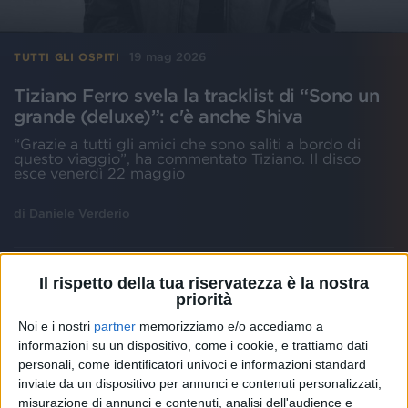
19 mag 2026
TUTTI GLI OSPITI
Tiziano Ferro svela la tracklist di “Sono un
grande (deluxe)”: c'è anche Shiva
“Grazie a tutti gli amici che sono saliti a bordo di
questo viaggio”, ha commentato Tiziano. Il disco
esce venerdì 22 maggio
di
Daniele Verderio
Il rispetto della tua riservatezza è la nostra
priorità
Noi e i nostri
partner
memorizziamo e/o accediamo a
informazioni su un dispositivo, come i cookie, e trattiamo dati
personali, come identificatori univoci e informazioni standard
inviate da un dispositivo per annunci e contenuti personalizzati,
misurazione di annunci e contenuti, analisi dell'audience e