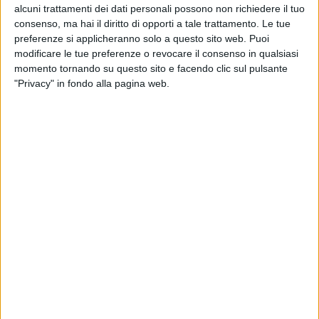
alcuni trattamenti dei dati personali possono non richiedere il tuo
consenso, ma hai il diritto di opporti a tale trattamento. Le tue
preferenze si applicheranno solo a questo sito web. Puoi
Finora sono state annunciate
due location
del
Vasco
modificare le tue preferenze o revocare il consenso in qualsiasi
Non stop festival 2020
:
Firenze
, la
città
di
momento tornando su questo sito e facendo clic sul pulsante
partenza
, e
Imola
.
"Privacy" in fondo alla pagina web.
Prima però, a fine
novembre
, nei
cinema
, arriverà il
film
che racchiude le immagini, i suoni e le parole
degli ultimi due tour del Blasco,
Vasco Non Stop
Live 2018
e
Vasco Non Stop Live 2019
.
Radio
Italia
era
radio
ufficiale
.
Il
6 dicembre
, invece, il rocker pubblicherà il
doppio
album/dvd
del “
Record dei 6/6 concerti a San Siro
”,
Vasco Non Stop Live 2019
.
di
Mara Bizzoco
© Riproduzione riservata