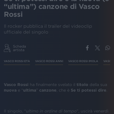
“ultima”) canzone di Vasco
Rossi
Il rocker pubblica il trailer del videoclip
ufficiale del singolo
Scheda
artista
VASCO ROSSI ETÀ
VASCO ROSSI ANNI
VASCO ROSSI IMOLA
VASCO
Vasco Rossi
ha finalmente svelato il
titolo
della sua
nuova
e “
ultima
”
canzone
, che è
Se ti potessi dire
.
Il singolo, “
ultimo in ordine di tempo
”, uscirà venerdì