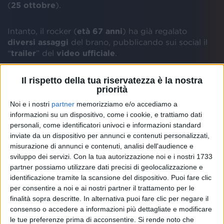
(
25 ottobre
).
Intanto, il rocker (
età 67 anni
) ha già regalato
diversi assaggi
del brano, pubblicando sui social il
“
trailer
” del
video ufficiale
.
Il rispetto della tua riservatezza è la nostra
priorità
Nelle brevissime clip (riportate sopra) si vedono
il
Noi e i nostri
partner
memorizziamo e/o accediamo a
Blasco
e i suoi
musicisti
alle prese con le
informazioni su un dispositivo, come i cookie, e trattiamo dati
registrazioni
del pezzo.
personali, come identificatori univoci e informazioni standard
inviate da un dispositivo per annunci e contenuti personalizzati,
Il video è stato girato dal
regista
di fiducia del
misurazione di annunci e contenuti, analisi dell'audience e
cantante,
Pepsy Romanoff
, negli
studi
Fonoprint
di
sviluppo dei servizi.
Con la tua autorizzazione noi e i nostri 1733
Bologna
.
partner possiamo utilizzare dati precisi di geolocalizzazione e
identificazione tramite la scansione del dispositivo. Puoi fare clic
per consentire a noi e ai nostri partner il trattamento per le
Se ti potessi dire
sarà sicuramente nella
scaletta
di
finalità sopra descritte. In alternativa puoi fare clic per negare il
Vasco Non stop festival 2020
, per il quale Vasco si
consenso o accedere a informazioni più dettagliate e modificare
esibirà nel
2020
all'interno di diversi
festival
rock
.
le tue preferenze prima di acconsentire.
Si rende noto che