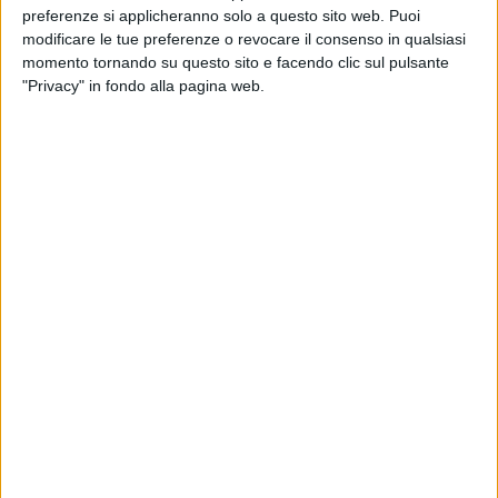
preferenze si applicheranno solo a questo sito web. Puoi
modificare le tue preferenze o revocare il consenso in qualsiasi
momento tornando su questo sito e facendo clic sul pulsante
"Privacy" in fondo alla pagina web.
Un post condiviso da Sayf (@sayfmaet)
Il giorno del suo 27esimo compleanno è diventato
ancora più speciale da un altro
traguardo
: Sayf ha
infatti annunciato di aver "
consegnato l'album
",
ossia di aver terminato il suo
nuovo progetto
, che
potremo ascoltare a breve e che includerà
sicuramente la sua
hit sanremese
, con cui si è
aggiudicato il
secondo posto
alla sua prima
partecipazione al Festival.
Sicuramente, Sayf porterà in giro per l'Italia il suo
nuovo disco, di cui non sappiamo ancora il titolo,