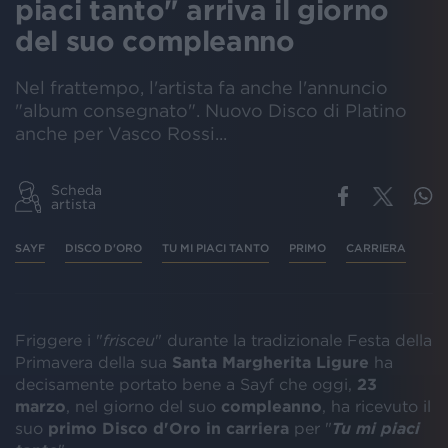
piaci tanto" arriva il giorno
del suo compleanno
Nel frattempo, l'artista fa anche l'annuncio
"album consegnato". Nuovo Disco di Platino
anche per Vasco Rossi...
Scheda
artista
SAYF
DISCO D'ORO
TU MI PIACI TANTO
PRIMO
CARRIERA
Friggere i "
frisceu
" durante la tradizionale Festa della
Primavera della sua
Santa Margherita Ligure
ha
decisamente portato bene a Sayf che oggi,
23
marzo
, nel giorno del suo
compleanno
, ha ricevuto il
suo
primo Disco d'Oro in carriera
per "
Tu mi piaci