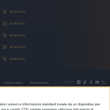
ACQUISTA
ACQUISTA
ACQUISTA
ACQUISTA
ACQUISTA
SEGUICI
Codice etico
Riservatezza
093 Cologno Monzese (Mi) |Tel. +39 02 254441 | Fax +39
TORNA SU
tori univoci e informazioni standard inviate da un dispositivo per
noi e i nostri 1731 partner possiamo utilizzare dati precisi di