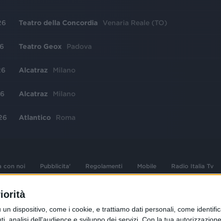
26
Teatro della Concordia
Venaria Reale (TO)
26
Teatro Geox
Padova
26
Alcatraz
Milano
26
Alcatraz
Milano
26
Atlantico
Roma
a con noi
Pubblicita'
Regolamenti
Mobile
Radio Italia Tv
iorità
 opere dell'ingegno
Sede Amministrativa: Viale Europa 49, 20
dispositivo, come i cookie, e trattiamo dati personali, come identifica
i d'autore e dei diritti
02 25444220
, analisi dell'audience e sviluppo dei servizi.
Con la tua autorizzazione 