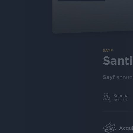
SAYF
Sant
Sayf
annunc
Scheda
artista
Acquis