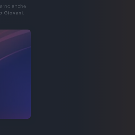
terno anche
o Giovani
.