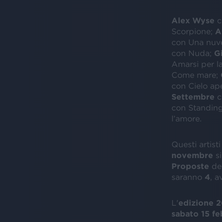
Alex Wyse
c
Scorpione;
A
con Una nuv
con Nuda;
G
Amarsi per l
Come mare;
con Cielo ap
Settembre
c
con Standing
l’amore.
Questi artisti
novembre
si
Proposte
de
saranno
4
,
av
L'
edizione
2
sabato 15 fe