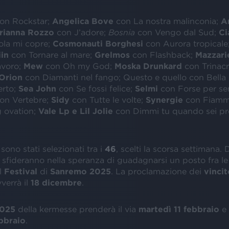
on Rockstar;
Angelica Bove
con La nostra malinconia;
A
rianna Rozzo
con J’adore;
Bosnia
con Vengo dal Sud;
Ci
ola mi copre;
Cosmonauti Borghesi
con Aurora tropicale
iin
con Tornare al mare;
Grelmos
con Flashback;
Mazzari
avoro;
Mew
con Oh my God;
Moska Drunkard
con Trinacr
Orion
con Diamanti nel fango; Questo e quello con Bella 
erto;
Sea John
con Se fossi felice;
Selmi
con Forse per se
on Vertebre;
Sidy
con Tutte le volte;
Synergie
con Fiam
 ovation;
Vale Lp e Lil Jolie
con Dimmi tu quando sei pr
 sono stati selezionati tra i
46
, scelti la scorsa settimana. 
 sfideranno nella speranza di guadagnarsi un posto fra l
l
Festival
di
Sanremo 2025
. La proclamazione dei
vincit
verrà il
18 dicembre
.
025
della kermesse prenderà il via
martedì 11 febbraio
e 
bbraio
.