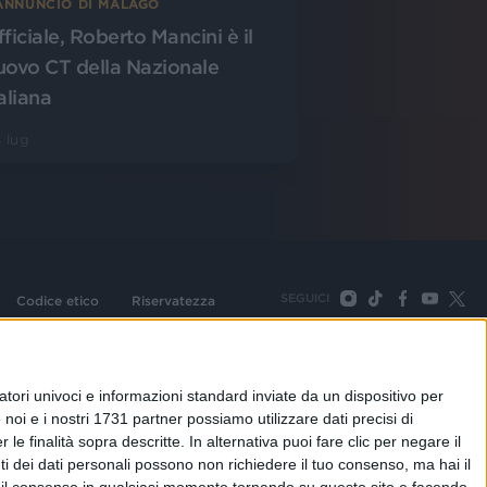
’ANNUNCIO DI MALAGÒ
fficiale, Roberto Mancini è il
uovo CT della Nazionale
aliana
 lug
SEGUICI
Codice etico
Riservatezza
093 Cologno Monzese (Mi) |Tel. +39 02 254441 | Fax +39
TORNA SU
tori univoci e informazioni standard inviate da un dispositivo per
noi e i nostri 1731 partner possiamo utilizzare dati precisi di
le finalità sopra descritte. In alternativa puoi fare clic per negare il
i dei dati personali possono non richiedere il tuo consenso, ma hai il