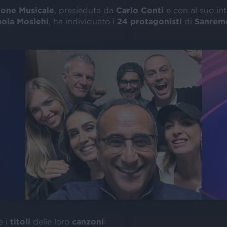
one Musicale
, presieduta da
Carlo Conti
e con al suo in
ola Moslehi
, ha individuato i
24 protagonisti
di
Sanrem
e i
titoli
delle loro
canzoni
: