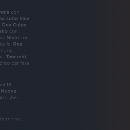
ngie
con
ao sono Vale
;
Dea Culpa
ello
con
ia;
Nicol
con
balla;
Rea
mpre;
ma;
Tancredi
onto per fare
Dal
12
e
Nuove
ori
, che
terminerà