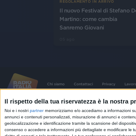
REGOLAMENTO IN ARRIVO
Il nuovo Festival di Stefano D
Martino: come cambia
Sanremo Giovani
05 ago
Chi siamo
Contattaci
Privacy
Lavor
Il rispetto della tua riservatezza è la nostra pr
©
2026
RADIO ITALIA S.p.A. P.IVA 06832230152 | Tutti i diritti riservati. Per le
Noi e i nostri
partner
memorizziamo e/o accediamo a informazioni su un 
contenute nel sito sono stati assolti gli obblighi derivanti dalla normativa dei diritt
connessi.
annunci e contenuti personalizzati, misurazione di annunci e contenuti
Capitale Sociale € 580.000,00 interamente versato. Iscr. Reg. Imprese Milano - C
geolocalizzazione e identificazione tramite la scansione del dispositivo.
06832230152. Iscritta al R.E.A. di Milano al n° 1125258. Testata giornalistica Reg
1987.
consenso o accedere a informazioni più dettagliate e modificare le t