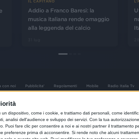
L
IL CAPITANO
U
Addio a Franco Baresi: la
e
n
musica italiana rende omaggio
It
alla leggenda del calcio
28
31 lug
a con noi
Pubblicita'
Regolamenti
Mobile
Radio Italia Tv
iorità
 opere dell'ingegno
Sede Amministrativa: Viale Europa 49, 20
dispositivo, come i cookie, e trattiamo dati personali, come identifica
i d'autore e dei diritti
02 25444220
, analisi dell'audience e sviluppo dei servizi.
Con la tua autorizzazione 
.F. e n° iscrizione
 Puoi fare clic per consentire a noi e ai nostri partner il trattamento per 
Sede Legale: Via Savona 97, 20144 Milano
istrata n°286 - 3 Aprile
ue preferenze prima di acconsentire.
Si rende noto che alcuni trattament