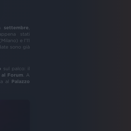
da
settembre
,
ppena stati
Milano) e l’11
date sono già
o
sul palco: il
s al Forum
. A
a al
Palazzo