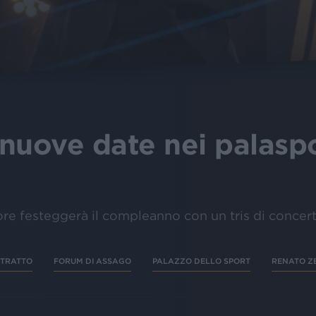
nuove date nei palaspo
ore festeggerà il compleanno con un tris di concert
ITRATTO
FORUM DI ASSAGO
PALAZZO DELLO SPORT
RENATO Z