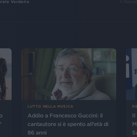
iele Verderio
© Riprod
LUTTO NELLA MUSICA
R
o
Addio a Francesco Guccini: il
I
”
cantautore si è spento all’età di
M
86 anni
S