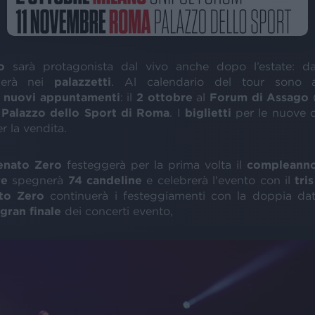
ro
sarà protagonista dal vivo anche dopo l’estate: 
ornerà nei
palazzetti
. Al calendario del tour sono a
 nuovi appuntamenti
: il
2 ottobre
al
Forum di Assago
(
l
Palazzo dello Sport di Roma
. I
biglietti
per le nuove 
r la vendita.
enato Zero
festeggerà per la prima volta il
compleann
re
spegnerà
74 candeline
e celebrerà l'evento con il
tri
to Zero
continuerà i festeggiamenti con la doppia dat
gran finale
dei concerti evento,