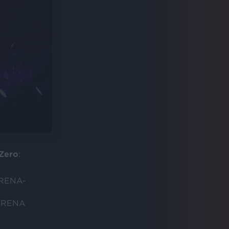
Zero
:
ARENA-
ARENA