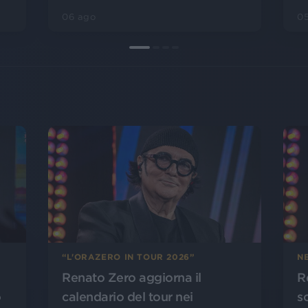
06 ago
0
“L'ORAZERO IN TOUR 2026”
NE
Renato Zero aggiorna il
R
o
calendario del tour nei
s