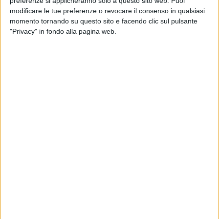
preferenze si applicheranno solo a questo sito web. Puoi
modificare le tue preferenze o revocare il consenso in qualsiasi
di
Daniele Verderio
momento tornando su questo sito e facendo clic sul pulsante
"Privacy" in fondo alla pagina web.
30 mar 2025
DUETTO A SORPRESA
Geolier e Giorgia cantano insieme “La cura