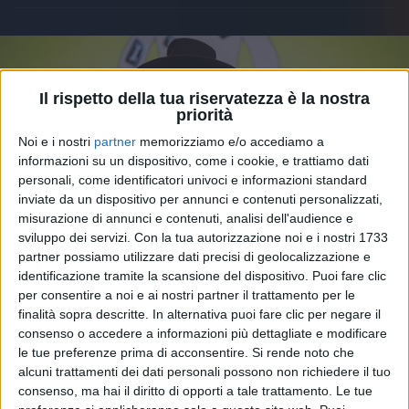
Il rispetto della tua riservatezza è la nostra
priorità
Noi e i nostri
partner
memorizziamo e/o accediamo a
informazioni su un dispositivo, come i cookie, e trattiamo dati
personali, come identificatori univoci e informazioni standard
inviate da un dispositivo per annunci e contenuti personalizzati,
misurazione di annunci e contenuti, analisi dell'audience e
sviluppo dei servizi.
Con la tua autorizzazione noi e i nostri 1733
partner possiamo utilizzare dati precisi di geolocalizzazione e
identificazione tramite la scansione del dispositivo. Puoi fare clic
23 apr 2025
BIGLIETTI E RIMBORSI
per consentire a noi e ai nostri partner il trattamento per le
finalità sopra descritte. In alternativa puoi fare clic per negare il
Jovanotti: data posticipata a Roma per i
consenso o accedere a informazioni più dettagliate e modificare
funerali di Papa Francesco
le tue preferenze prima di acconsentire.
Si rende noto che
alcuni trattamenti dei dati personali possono non richiedere il tuo
Il concerto previsto al Palazzo dello Sport sabato 26
aprile è spostato al giorno successivo, domenica 27
consenso, ma hai il diritto di opporti a tale trattamento. Le tue
aprile