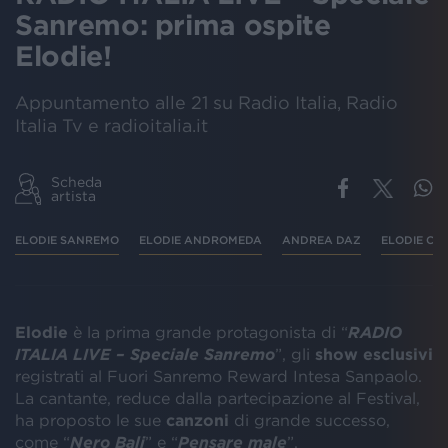
Sanremo: prima ospite
Elodie!
Appuntamento alle 21 su Radio Italia, Radio
Italia Tv e radioitalia.it
Scheda
artista
ELODIE SANREMO
ELODIE ANDROMEDA
ANDREA DAZ
ELODIE CA
Elodie
è la prima grande protagonista di “
RADIO
ITALIA LIVE – Speciale Sanremo
”, gli
show esclusivi
registrati al Fuori Sanremo Reward Intesa Sanpaolo.
La cantante, reduce dalla partecipazione al Festival,
ha proposto le sue
canzoni
di grande successo,
come “
Nero Bali
” e “
Pensare male
”.