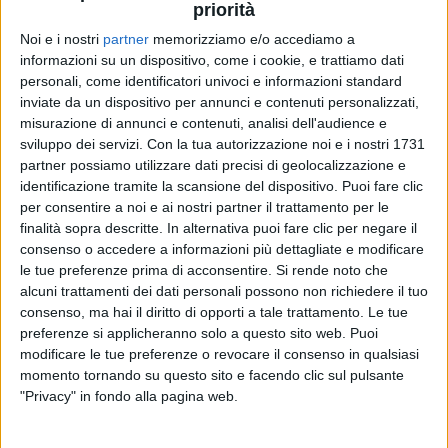
priorità
Noi e i nostri
partner
memorizziamo e/o accediamo a
informazioni su un dispositivo, come i cookie, e trattiamo dati
personali, come identificatori univoci e informazioni standard
inviate da un dispositivo per annunci e contenuti personalizzati,
misurazione di annunci e contenuti, analisi dell'audience e
sviluppo dei servizi.
Con la tua autorizzazione noi e i nostri 1731
partner possiamo utilizzare dati precisi di geolocalizzazione e
identificazione tramite la scansione del dispositivo. Puoi fare clic
per consentire a noi e ai nostri partner il trattamento per le
finalità sopra descritte. In alternativa puoi fare clic per negare il
consenso o accedere a informazioni più dettagliate e modificare
le tue preferenze prima di acconsentire.
Si rende noto che
alcuni trattamenti dei dati personali possono non richiedere il tuo
consenso, ma hai il diritto di opporti a tale trattamento. Le tue
preferenze si applicheranno solo a questo sito web. Puoi
modificare le tue preferenze o revocare il consenso in qualsiasi
momento tornando su questo sito e facendo clic sul pulsante
"Privacy" in fondo alla pagina web.
Raccontando la canzone ai nostri microfoni,
Elodie
ha raccontato: “
D
opo
la prima esibizione
, mi sono