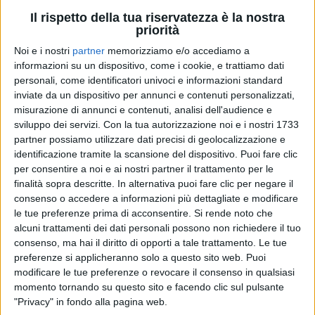
Il rispetto della tua riservatezza è la nostra
priorità
Noi e i nostri
partner
memorizziamo e/o accediamo a
informazioni su un dispositivo, come i cookie, e trattiamo dati
personali, come identificatori univoci e informazioni standard
inviate da un dispositivo per annunci e contenuti personalizzati,
misurazione di annunci e contenuti, analisi dell'audience e
ELODIE
sviluppo dei servizi.
Con la tua autorizzazione noi e i nostri 1733
ELODIE
ELODIE
partner possiamo utilizzare dati precisi di geolocalizzazione e
RADIO ITALIA LIVE
INTERVISTA 26/11/2024
SANREMO ITALIANO 28/01/2025
identificazione tramite la scansione del dispositivo. Puoi fare clic
per consentire a noi e ai nostri partner il trattamento per le
1
VIDEO
15
FOTO
finalità sopra descritte. In alternativa puoi fare clic per negare il
1
VIDEO
23
FOTO
consenso o accedere a informazioni più dettagliate e modificare
1
VIDEO
le tue preferenze prima di acconsentire.
Si rende noto che
alcuni trattamenti dei dati personali possono non richiedere il tuo
consenso, ma hai il diritto di opporti a tale trattamento. Le tue
preferenze si applicheranno solo a questo sito web. Puoi
modificare le tue preferenze o revocare il consenso in qualsiasi
momento tornando su questo sito e facendo clic sul pulsante
"Privacy" in fondo alla pagina web.