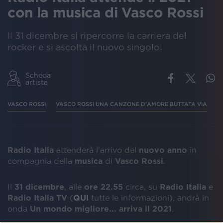
con la musica di Vasco Rossi
Il 31 dicembre si ripercorre la carriera del
rocker e si ascolta il nuovo singolo!
Scheda
artista
VASCO ROSSI
VASCO ROSSI UNA CANZONE D'AMORE BUTTATA VIA
V
Radio Italia
attenderà l'arrivo del
nuovo anno
in
compagnia della
musica
di
Vasco Rossi
.
Il
31 dicembre
, alle
ore 22.55
circa, su
Radio Italia
e
Radio Italia TV
(
QUI
tutte le informazioni), andrà in
onda
Un mondo migliore... arriva il 2021
.