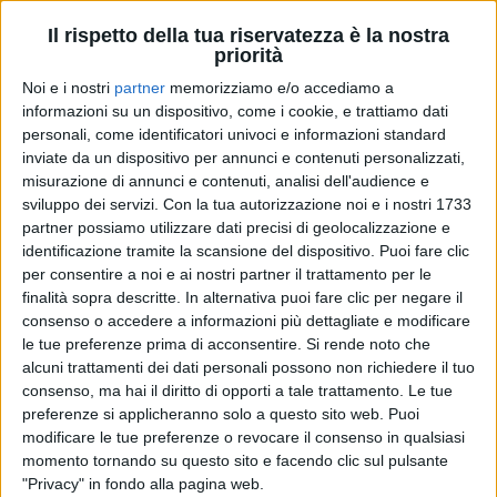
Il rispetto della tua riservatezza è la nostra
priorità
Il programma vedrà alla conduzione
Manola Moslehi
e
Daniela Cappelletti
e prevederà qualche
Noi e i nostri
partner
memorizziamo e/o accediamo a
incursione di
Mario Volanti
, fondatore ed editore di
informazioni su un dispositivo, come i cookie, e trattiamo dati
Radio Italia.
personali, come identificatori univoci e informazioni standard
inviate da un dispositivo per annunci e contenuti personalizzati,
misurazione di annunci e contenuti, analisi dell'audience e
Un mondo migliore... arriva il 2021
ripercorrerà
sviluppo dei servizi.
Con la tua autorizzazione noi e i nostri 1733
tutta la
carriera musicale
di
Vasco Rossi
, dalla fine
partner possiamo utilizzare dati precisi di geolocalizzazione e
degli Anni Settanta, fino ai giorni nostri.
identificazione tramite la scansione del dispositivo. Puoi fare clic
per consentire a noi e ai nostri partner il trattamento per le
A
mezzanotte
, poi, farà un grande regalo agli amici
finalità sopra descritte. In alternativa puoi fare clic per negare il
di Radio Italia: trasmetterà il
nuovo singolo
del
consenso o accedere a informazioni più dettagliate e modificare
le tue preferenze prima di acconsentire.
Si rende noto che
rocker
Una canzone d'amore buttata via
.
alcuni trattamenti dei dati personali possono non richiedere il tuo
consenso, ma hai il diritto di opporti a tale trattamento. Le tue
preferenze si applicheranno solo a questo sito web. Puoi
modificare le tue preferenze o revocare il consenso in qualsiasi
momento tornando su questo sito e facendo clic sul pulsante
"Privacy" in fondo alla pagina web.
di
Mara Bizzoco
© Riproduzione riservata