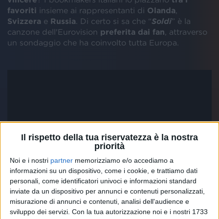
favoriti
insieme ai rappresentanti di
Olanda
,
Svizzera
e
Russia
. Di certo si sa che “
Soldi
” è la
canzone dell'Eurovision
preferita
dai fan
, attraverso
un sondaggio che ha coinvolto tutta Europa.
Il rispetto della tua riservatezza è la nostra
priorità
Noi e i nostri
partner
memorizziamo e/o accediamo a
informazioni su un dispositivo, come i cookie, e trattiamo dati
personali, come identificatori univoci e informazioni standard
inviate da un dispositivo per annunci e contenuti personalizzati,
misurazione di annunci e contenuti, analisi dell'audience e
sviluppo dei servizi.
Con la tua autorizzazione noi e i nostri 1733