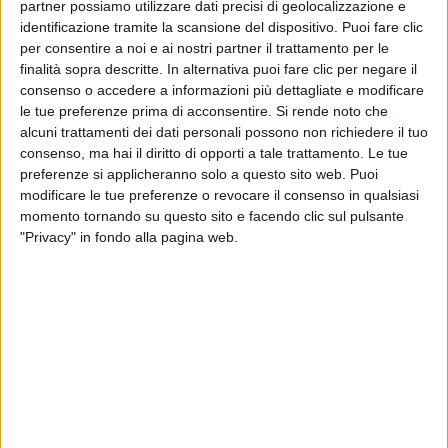
partner possiamo utilizzare dati precisi di geolocalizzazione e
identificazione tramite la scansione del dispositivo. Puoi fare clic
per consentire a noi e ai nostri partner il trattamento per le
finalità sopra descritte. In alternativa puoi fare clic per negare il
consenso o accedere a informazioni più dettagliate e modificare
Negli ultimi anni, l'
Italia
è stata più volte vicina a
le tue preferenze prima di acconsentire.
Si rende noto che
trionfare. Ricordiamo, ad esempio, il terzo posto de
Il
alcuni trattamenti dei dati personali possono non richiedere il tuo
Volo
nel 2015 con “
Grande amore
”, il sesto di
consenso, ma hai il diritto di opporti a tale trattamento. Le tue
Francesco Gabbani
nel 2017 con “
Occidentali's
preferenze si applicheranno solo a questo sito web. Puoi
Karma
” e il quinto di
Ermal Meta
e
Fabrizio Moro
modificare le tue preferenze o revocare il consenso in qualsiasi
nel 2018 con “
Non mi avete fatto niente
”. Il nostro
momento tornando su questo sito e facendo clic sul pulsante
Paese vanta
due vittorie
: nel 1964 con
Gigliola
"Privacy" in fondo alla pagina web.
Cinquetti
e la sua “
Non ho l'età (per amarti)
” e nel
1990 con
Toto Cutugno
e il brano “
Insieme: 1992
”.