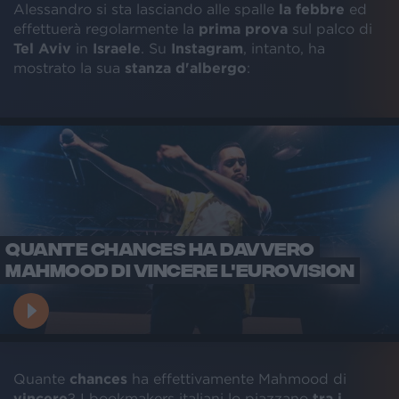
Alessandro si sta lasciando alle spalle
la febbre
ed
effettuerà regolarmente la
prima prova
sul palco di
Tel Aviv
in
Israele
. Su
Instagram
, intanto, ha
mostrato la sua
stanza d'albergo
:
QUANTE CHANCES HA DAVVERO
MAHMOOD DI VINCERE L'EUROVISION
Quante
chances
ha effettivamente Mahmood di
vincere
? I bookmakers italiani lo piazzano
tra i