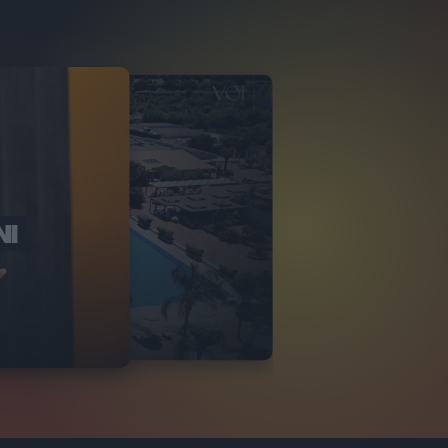
NI
O ITALIA
NKA VILLAGE
2
VIDEO