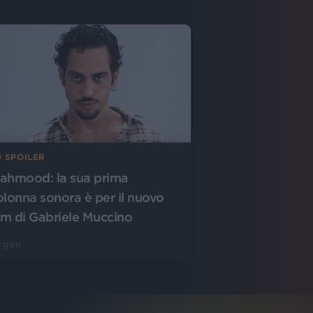
O SPOILER
ahmood: la sua prima
olonna sonora è per il nuovo
ilm di Gabriele Muccino
 gen