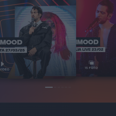
MOOD
MAHMOOD
MA
SANREMO 
RADIO ITALIA LIVE 23/02
TA 27/03/25
1
9
VIDEO
15
FOTO
VIDEO