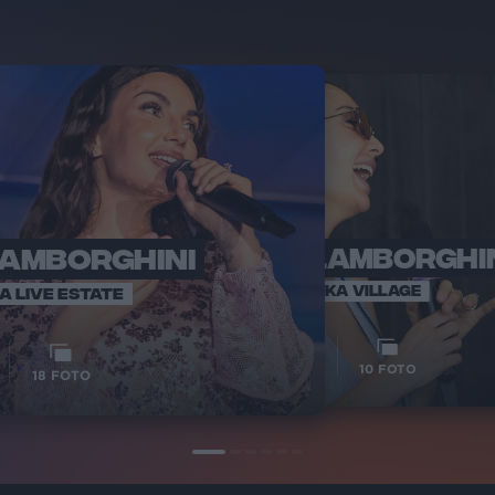
LAMBORGHINI
ELETTRA LAMBORGHI
RADI
VOI TA
VOI TANKA VILLAGE
IA LIVE ESTATE
1
VIDEO
10
FOTO
18
FOTO