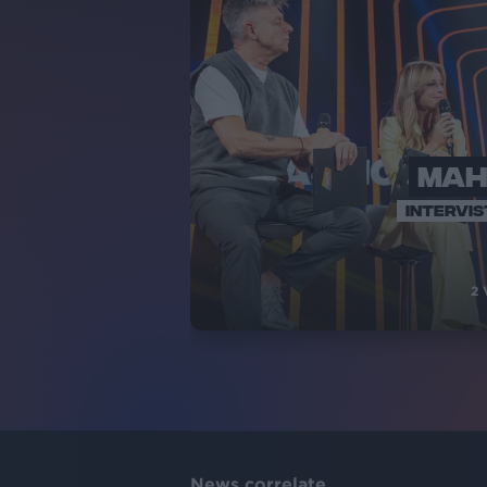
MAH
INTERVIS
2
News correlate