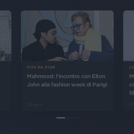
VITA DA STAR
L
Mahmood: l'incontro con Elton
M
John alla fashion week di Parigi
c
f
26 gen
10