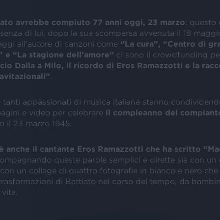
iato avrebbe compiuto 77 anni oggi, 23 marzo
: questo 
enza di lui, dopo la sua scomparsa avvenuta il 18 maggio
maggi all’autore di canzoni come
“La cura”, “Centro di gr
 e “La stagione dell’amore”
ci sono il crowdfunding p
cio Dalla a Milo, il ricordo di Eros Ramazzotti e la racc
avitazionali”
.
 tanti appassionati di musica italiana stanno condividendo
magini e video per celebrare
il compleanno del compiant
to il 23 marzo 1945.
’è anche il cantante Eros Ramazzotti che ha scritto “Ma
compagnando queste parole semplici e dirette sia con un
 con un collage di quattro fotografie in bianco e nero ch
trasformazioni di Battiato nel corso del tempo, da bambin
 vita.