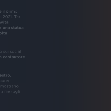
è il primo
 2021. Tra
avità
er
una statua
olta
 sui social
o cantautore
estro,
 cuore
e mostrano
o fino agli