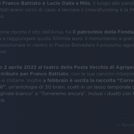
i Franco Battiato e Lucio Dalla a Milo
, il luogo alle pend
tisti erano vicini di casa: a lanciare il crowdfunding è la 
no.
come riporta il sito dell’Ansa, ha
il patrocinio della Fond
a a raggiungere quota 100mila euro: il monumento a gra
posizionare in centro in Piazza Belvedere il prossimo agos
tori
o 2 aprile 2022 al teatro della Posta Vecchia di Agrigen
tributo per Franco Battiato
, con le sue canzoni interpr
 e chitarre. Inoltre
a febbraio è uscita la raccolta “Corre
li”
,
un'antologia di 30 brani, scelti in un lasso temporale
nghiale bianco” a “Torneremo ancora”, inclusi i duetti co
ce
.
© Riprod