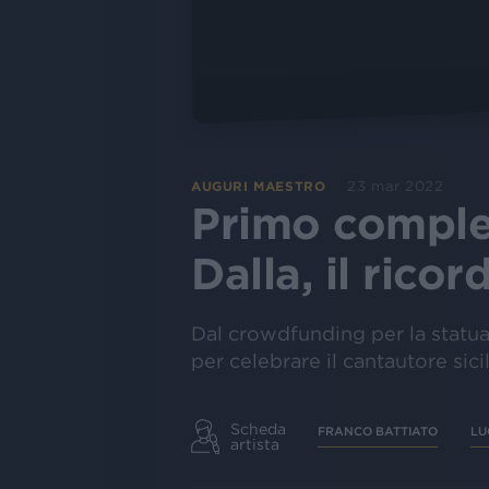
23 mar 2022
AUGURI MAESTRO
Primo complea
Dalla, il ricor
Dal crowdfunding per la statua 
per celebrare il cantautore sici
Scheda
FRANCO BATTIATO
LU
artista