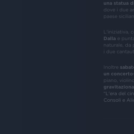
una statua d
dove i due ar
paese sicilia
L'iniziativa, 
Dalla
e punt
naturale, da 
i due cantau
Inoltre
sabat
un concerto-
piano, violino
gravitaziona
“L'era del ci
Consoli e Ali