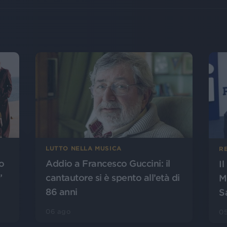
LUTTO NELLA MUSICA
R
o
Addio a Francesco Guccini: il
I
”
cantautore si è spento all’età di
M
86 anni
S
06 ago
0