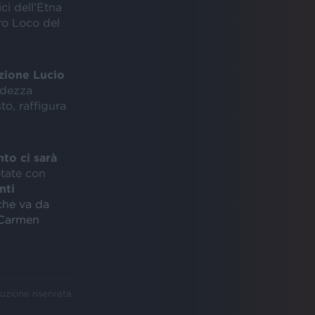
ici dell’Etna
Pro Loco del
azione Lucio
ndezza
to, raffigura
to ci sarà
etate con
nti
 che va da
n Carmen
uzione riservata