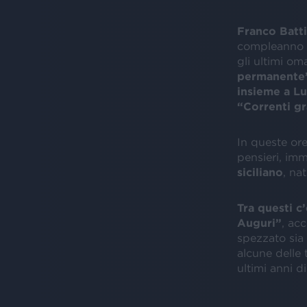
Franco Batt
compleanno s
gli ultimi o
permanente”
insieme a Lu
“Correnti gr
In queste ore
pensieri, im
siciliano
, na
Tra questi c
Auguri”
, ac
spezzato sia
alcune delle 
ultimi anni di