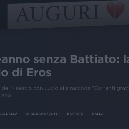
nno senza Battiato: l
do di Eros
del Maestro con Lucio alla raccolta “Correnti gravita
liano
CIO DALLA
EROS RAMAZZOTTI
BATTIATO
DALLA