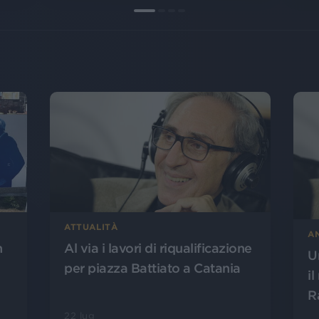
ATTUALITÀ
A
n
Al via i lavori di riqualificazione
U
per piazza Battiato a Catania
il
R
22 lug