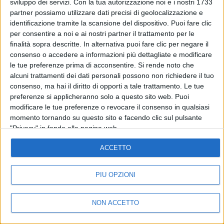
sviluppo dei servizi.
Con la tua autorizzazione noi e i nostri 1733
partner possiamo utilizzare dati precisi di geolocalizzazione e
identificazione tramite la scansione del dispositivo. Puoi fare clic
SEGUICI
per consentire a noi e ai nostri partner il trattamento per le
finalità sopra descritte. In alternativa puoi fare clic per negare il
consenso o accedere a informazioni più dettagliate e modificare
le tue preferenze prima di acconsentire.
Si rende noto che
©
2026
RADIO ITALIA S.p.A. P.IVA 06832230152 | Tutti i diritti riservati. Per
le opere dell'ingegno contenute nel sito sono stati assolti gli obblighi
alcuni trattamenti dei dati personali possono non richiedere il tuo
derivanti dalla normativa dei diritti d'autore e dei diritti connessi.
consenso, ma hai il diritto di opporti a tale trattamento. Le tue
Capitale Sociale € 580.000,00 interamente versato. Iscr. Reg. Imprese
preferenze si applicheranno solo a questo sito web. Puoi
Milano - C.F. e n° iscrizione 06832230152. Iscritta al R.E.A. di Milano al n°
1125258. Testata giornalistica Registrata n°286 - 3 Aprile 1987.
modificare le tue preferenze o revocare il consenso in qualsiasi
Sede Amministrativa: Viale Europa 49, 20093 Cologno Monzese (Mi)
momento tornando su questo sito e facendo clic sul pulsante
|Tel. +39 02 254441 | Fax +39 02 25444220
"Privacy" in fondo alla pagina web.
Sede Legale: Via Savona 97, 20144 Milano
ACCETTO
TORNA SU
PIÙ OPZIONI
NON ACCETTO
IN ONDA