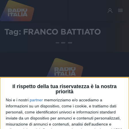
Tag:
FRANCO BATTIATO
Il rispetto della tua riservatezza è la nostra
priorità
Chi siamo
Contattaci
Noi e i nostri
partner
memorizziamo e/o accediamo a
Privacy
Lavora con noi
informazioni su un dispositivo, come i cookie, e trattiamo dati
Pubblicita'
Regolamenti
personali, come identificatori univoci e informazioni standard
inviate da un dispositivo per annunci e contenuti personalizzati,
Mobile
Radio Italia Tv
misurazione di annunci e contenuti, analisi dell'audience e
Codice etico
Riservatezza