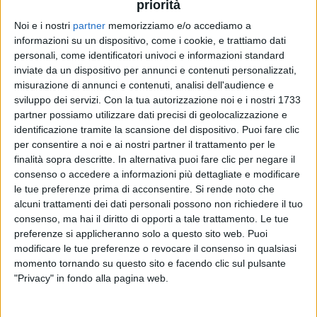
queste
news
ha ottenuto i “
mi piace
” di amiche e
priorità
colleghe del cantante come
Chiara Galiazzo, Cristina
Noi e i nostri
partner
memorizziamo e/o accediamo a
D'Avena, Federica Abbate e Marianne Mirage
.
informazioni su un dispositivo, come i cookie, e trattiamo dati
personali, come identificatori univoci e informazioni standard
Michele Bravi
, 24 anni d'
età
, ha vinto
X Factor
, ha
inviate da un dispositivo per annunci e contenuti personalizzati,
pubblicato due album in studio,
A piccoli passi
e
misurazione di annunci e contenuti, analisi dell'audience e
Anime di carta
, e ora
torna
sul palco: le ultime
news
sviluppo dei servizi.
Con la tua autorizzazione noi e i nostri 1733
che lo riguardano risalgono allo scorso giugno,
partner possiamo utilizzare dati precisi di geolocalizzazione e
identificazione tramite la scansione del dispositivo. Puoi fare clic
quando il giovane cantante ha fatto sapere ai fan di
per consentire a noi e ai nostri partner il trattamento per le
aver ripreso a scrivere
.
finalità sopra descritte. In alternativa puoi fare clic per negare il
consenso o accedere a informazioni più dettagliate e modificare
le tue preferenze prima di acconsentire.
Si rende noto che
alcuni trattamenti dei dati personali possono non richiedere il tuo
consenso, ma hai il diritto di opporti a tale trattamento. Le tue
© Riproduzione riservata
preferenze si applicheranno solo a questo sito web. Puoi
modificare le tue preferenze o revocare il consenso in qualsiasi
momento tornando su questo sito e facendo clic sul pulsante
"Privacy" in fondo alla pagina web.
Ultime news
Vedi tutte