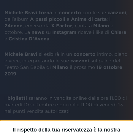
Michele Bravi torna
in
concerto
con le sue
canzoni
,
dall'album
A passi piccoli
a
Anime di carta
: il
24enne
, emerso da
X Factor
, canta a
Milano
a
ottobre. La
news
su
Instagram
riceve i like di
Chiara
e
Cristina D'Avena
.
Michele Bravi
si esibirà in un
concerto
intimo, piano
e voce, interpretando le sue
canzoni
sul palco del
Teatro San Babila di
Milano
il prossimo
19 ottobre
2019
.
I
biglietti
saranno in vendita online dalle ore 11.00 di
martedì 10 settembre e poi dalle 11.00 di venerdì 13
nei punti vendita autorizzati.
Il post su
Instagram
con cui sono state annunciate
Il rispetto della tua riservatezza è la nostra