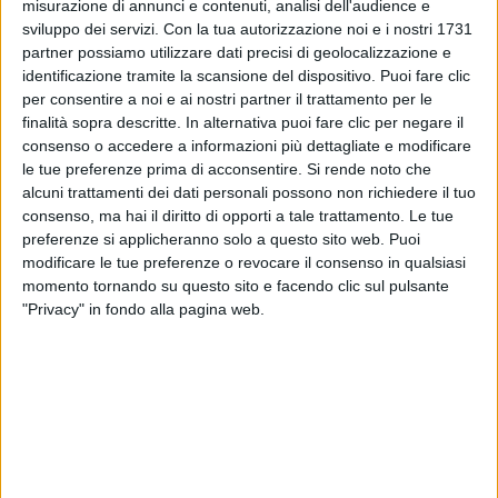
misurazione di annunci e contenuti, analisi dell'audience e
sposato, infatti, nel
2005
con Martina Marinucci, da
sviluppo dei servizi.
Con la tua autorizzazione noi e i nostri 1731
cui ha avuto il figlio
Hilo
e da cui si è separato
8 anni
partner possiamo utilizzare dati precisi di geolocalizzazione e
più tardi.
identificazione tramite la scansione del dispositivo. Puoi fare clic
per consentire a noi e ai nostri partner il trattamento per le
Proprio al tema del
matrimonio
, nel
1995
, è stato
finalità sopra descritte. In alternativa puoi fare clic per negare il
dedicato il
video
di “
Una canzone d'amore
” degli
consenso o accedere a informazioni più dettagliate e modificare
883
: non a caso, la famosissima canzone inizia con
le tue preferenze prima di acconsentire.
Si rende noto che
una sorta di
marcia nuziale
. Nella clip, Max canta il
alcuni trattamenti dei dati personali possono non richiedere il tuo
consenso, ma hai il diritto di opporti a tale trattamento. Le tue
brano mentre arriva all'
altare
: in realtà, alla fine, si
preferenze si applicheranno solo a questo sito web. Puoi
scopre che il cantante sta solo
sognando
mentre
modificare le tue preferenze o revocare il consenso in qualsiasi
aspetta una ragazza su una panchina, con un
mazzo
momento tornando su questo sito e facendo clic sul pulsante
di fiori
in mano.
"Privacy" in fondo alla pagina web.