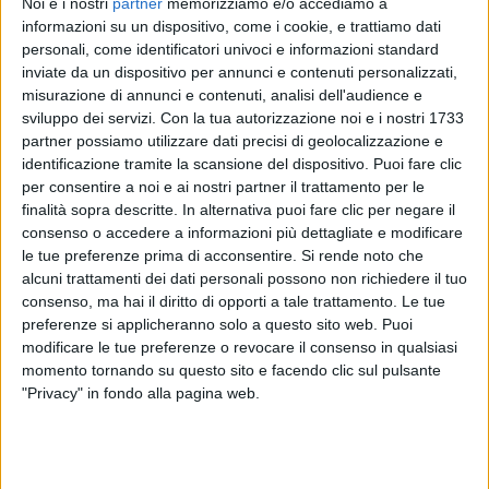
tour nei palasport
è
completamente sold out
.
Noi e i nostri
partner
memorizziamo e/o accediamo a
informazioni su un dispositivo, come i cookie, e trattiamo dati
personali, come identificatori univoci e informazioni standard
inviate da un dispositivo per annunci e contenuti personalizzati,
misurazione di annunci e contenuti, analisi dell'audience e
sviluppo dei servizi.
Con la tua autorizzazione noi e i nostri 1733
partner possiamo utilizzare dati precisi di geolocalizzazione e
identificazione tramite la scansione del dispositivo. Puoi fare clic
per consentire a noi e ai nostri partner il trattamento per le
finalità sopra descritte. In alternativa puoi fare clic per negare il
consenso o accedere a informazioni più dettagliate e modificare
le tue preferenze prima di acconsentire.
Si rende noto che
alcuni trattamenti dei dati personali possono non richiedere il tuo
consenso, ma hai il diritto di opporti a tale trattamento. Le tue
preferenze si applicheranno solo a questo sito web. Puoi
modificare le tue preferenze o revocare il consenso in qualsiasi
Visualizza questo post su Instagram
momento tornando su questo sito e facendo clic sul pulsante
"Privacy" in fondo alla pagina web.