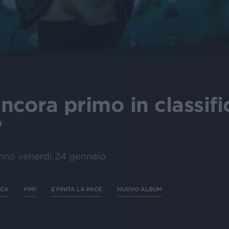
ncora primo in classifi
”
iranno venerdì 24 gennaio
ICA
FIMI
È FINITA LA PACE
NUOVO ALBUM