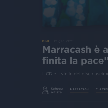
12 gen 2025
FIMI
Marracash è a
finita la pace
Il CD e il vinile del disco usc
Scheda
MARRACASH
CLASSIF
artista