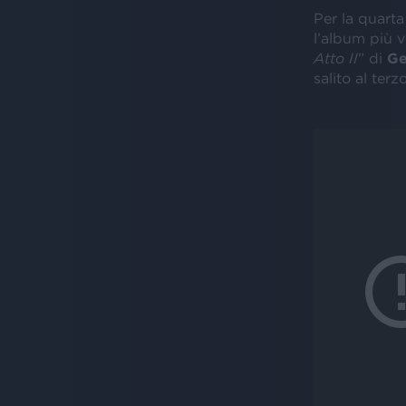
Per la quarta
l’album più v
Atto II
” di
Ge
salito al terzo