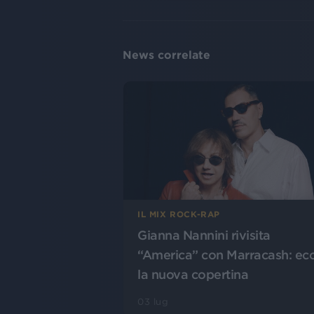
News correlate
IL MIX ROCK-RAP
Gianna Nannini rivisita
“America” con Marracash: ec
la nuova copertina
03 lug