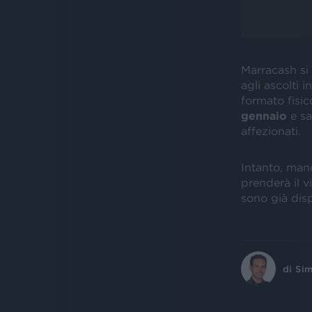
Marracash si 
agli ascolti i
formato fisico
gennaio
e sa
affezionati.
Intanto, ma
prenderà il v
sono già disp
di
Sim