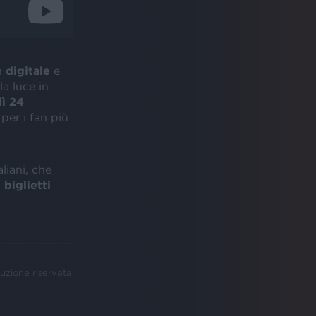
in
digitale
e
la luce in
ì 24
per i fan più
aliani, che
I
biglietti
uzione riservata