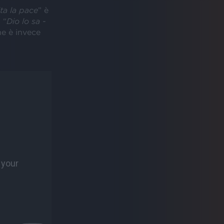
ita la pace
” è
 “
Dio lo sa -
he è invece