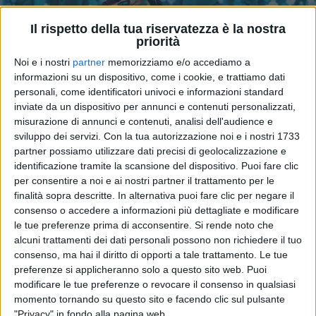
Il rispetto della tua riservatezza è la nostra
priorità
Noi e i nostri
partner
memorizziamo e/o accediamo a
informazioni su un dispositivo, come i cookie, e trattiamo dati
personali, come identificatori univoci e informazioni standard
inviate da un dispositivo per annunci e contenuti personalizzati,
misurazione di annunci e contenuti, analisi dell'audience e
sviluppo dei servizi.
Con la tua autorizzazione noi e i nostri 1733
partner possiamo utilizzare dati precisi di geolocalizzazione e
12 gen 2025
FIMI
identificazione tramite la scansione del dispositivo. Puoi fare clic
per consentire a noi e ai nostri partner il trattamento per le
Marracash è ancora primo in classifica con
finalità sopra descritte. In alternativa puoi fare clic per negare il
“E’ finita la pace”
consenso o accedere a informazioni più dettagliate e modificare
Il CD e il vinile del disco usciranno venerdì 24
le tue preferenze prima di acconsentire.
Si rende noto che
gennaio
alcuni trattamenti dei dati personali possono non richiedere il tuo
consenso, ma hai il diritto di opporti a tale trattamento. Le tue
di
Simone Bernardi
preferenze si applicheranno solo a questo sito web. Puoi
modificare le tue preferenze o revocare il consenso in qualsiasi
momento tornando su questo sito e facendo clic sul pulsante
"Privacy" in fondo alla pagina web.