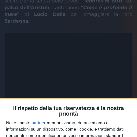
scelto per la serata delle cover: i
Tenores di Bitti
. Sul
palco dell’Ariston
, canteranno “
Come è profondo il
mare
” di
Lucio Dalla
per omaggiare la loro
Sardegna
.
Il rispetto della tua riservatezza è la nostra
priorità
Noi e i nostri
partner
memorizziamo e/o accediamo a
informazioni su un dispositivo, come i cookie, e trattiamo dati
personali, come identificatori univoci e informazioni standard