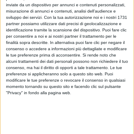
inviate da un dispositivo per annunci e contenuti personalizzati,
misurazione di annunci e contenuti, analisi dell'audience e
sviluppo dei servizi.
Con la tua autorizzazione noi e i nostri 1731
Presentaci i tuoi amici!
partner possiamo utilizzare dati precisi di geolocalizzazione e
identificazione tramite la scansione del dispositivo. Puoi fare clic
Sono super orgoglioso e super felice di presentarvi i
per consentire a noi e ai nostri partner il trattamento per le
soli e unici Tenores di Bitti. Sono incredibili, riescono
finalità sopra descritte. In alternativa puoi fare clic per negare il
sempre a creare la magia: qui fuori, prima
consenso o accedere a informazioni più dettagliate e modificare
dell’intervista, si sono messi a cantare ed è stato
le tue preferenze prima di acconsentire.
Si rende noto che
alcuni trattamenti dei dati personali possono non richiedere il tuo
bellissimo, anche in mezzo al rumore. Per stasera,
consenso, ma hai il diritto di opporti a tale trattamento. Le tue
abbiamo una sorpresa per voi: ma non faremo
preferenze si applicheranno solo a questo sito web. Puoi
spoiler! Sul palco, devo stare attento stasera: perché
modificare le tue preferenze o revocare il consenso in qualsiasi
se li guardo mi distraggo. Perché sono bravissimi. Da
momento tornando su questo sito e facendo clic sul pulsante
un niente creano qualcosa di magico.
"Privacy" in fondo alla pagina web.
Siamo molto curiosi di come sarà l’arrangiamento
di “Come è profondo il mare” di Lucio Dalla, che
canterete stasera…
La produzione è di Marcello Grilli e Francesco