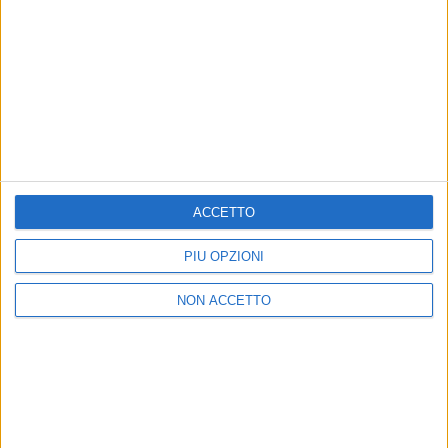
Voi, Tenores di Bitti, siete emozionati per
l’esibizione di stasera?
Emozionati, ma tranquilli. Sappiamo che Alessandro
ACCETTO
è capace.
PIÙ OPZIONI
NON ACCETTO
di
Daniele Verderio
© Riproduzione riservata
Ultime news
Vedi tutte