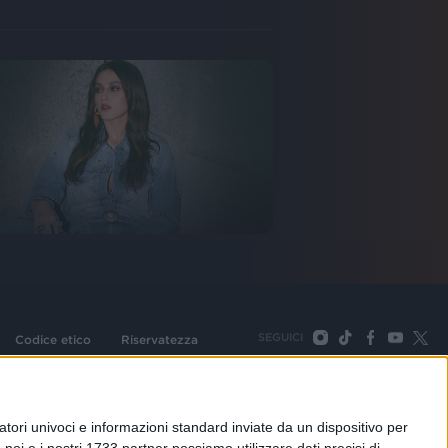
SEGUICI
Codice etico
Riservatezza
093 Cologno Monzese (Mi) |Tel. +39 02 254441 | Fax +39
TORNA SU
tori univoci e informazioni standard inviate da un dispositivo per