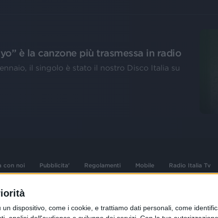
kyo” è la canzone più trasmessa in radio
ennaio, il singolo è stato il nostro Disco Italia su
a con noi
Pubblicita'
Regolamenti
Mobile
Radio Italia Tv
iorità
 opere dell'ingegno
Sede Amministrativa: Viale Europa 49, 20
dispositivo, come i cookie, e trattiamo dati personali, come identifica
i d'autore e dei diritti
02 25444220