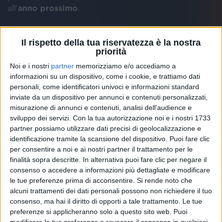
all'
anno prossimo
.
Le date dei
concerti
estivi sono le seguenti e i fan si
Il rispetto della tua riservatezza è la nostra
augurano se ne aggiungano presto altre:
priorità
Noi e i nostri
partner
memorizziamo e/o accediamo a
1 luglio - Ravarino (MO)
informazioni su un dispositivo, come i cookie, e trattiamo dati
6 luglio - Genova (GE)
personali, come identificatori univoci e informazioni standard
10 luglio - Villa Literno (CE)
inviate da un dispositivo per annunci e contenuti personalizzati,
27 luglio - Valmontone (RM)
misurazione di annunci e contenuti, analisi dell'audience e
10 agosto - Forte dei Marmi (LU)
sviluppo dei servizi.
Con la tua autorizzazione noi e i nostri 1733
partner possiamo utilizzare dati precisi di geolocalizzazione e
identificazione tramite la scansione del dispositivo. Puoi fare clic
per consentire a noi e ai nostri partner il trattamento per le
finalità sopra descritte. In alternativa puoi fare clic per negare il
consenso o accedere a informazioni più dettagliate e modificare
le tue preferenze prima di acconsentire.
Si rende noto che
alcuni trattamenti dei dati personali possono non richiedere il tuo
consenso, ma hai il diritto di opporti a tale trattamento. Le tue
preferenze si applicheranno solo a questo sito web. Puoi