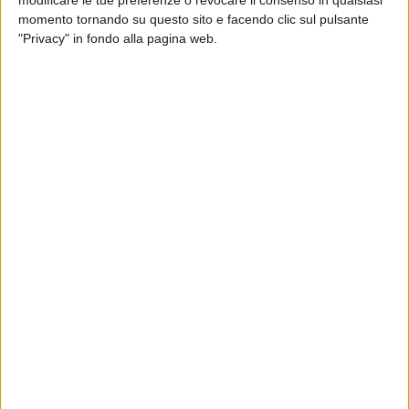
modificare le tue preferenze o revocare il consenso in qualsiasi
momento tornando su questo sito e facendo clic sul pulsante
"Privacy" in fondo alla pagina web.
Visualizza questo post su Instagram
Un post condiviso da Loredana Bertè (@loredanaberteofficial)
Loredana Bertè
in uno degli ultimi post su
Instagram aveva scritto: "
Io mi sto riprendendo, non