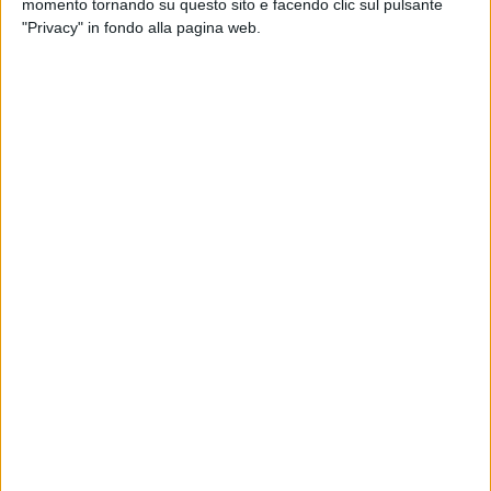
momento tornando su questo sito e facendo clic sul pulsante
"Privacy" in fondo alla pagina web.
Il 6 gennaio del
2025
inizierà il
tour
di
Lazza
nei
palazzetti, un ricco antipasto tutto sold out prima del
suo debutto in
concerto
a
San Siro
. “
Spero di non
ritrovarmi davanti ad un muro di cellulari che
filmano. Se posso permettermi è anche brutto per
voi che pagate un ingresso
, magari c’è chi arriva al
palazzetto la mattina presto per assicurarsi la prima
fila e ridursi a guardare tutto o quasi tutto lo show
da uno schermo e cercare di portarsi a casa il miglior
video possibile
”, è la riflessione di
Lazza
.