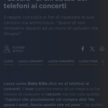
telefoni ai concerti
Il rapper consiglia ai fan di ripassare le sue
canzoni ma ammonisce: “
Spero di non
ritrovarmi davanti ad un muro di cellulari che
filmano
”
Scheda
artista
LAZZA
LAZZA CONCERTI
LAZZA CONCERTO
LAZZA TOUR
LAZ
Lazza come
Emis Killa
dice no ai telefoni ai
concerti
. Il
tour
parte tra meno di un mese e lui ha
chiesto di ripassare le
canzoni
ma non solo questo:
“
Capisco che giustamente chi compra dirà ‘Ho
speso i soldi, faccio quello che mi pare
’”, ha scritto