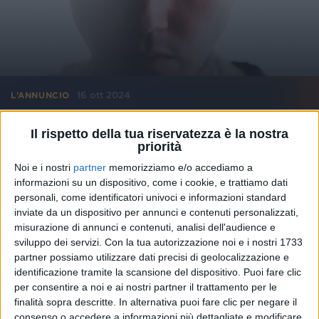
16 ott 2024
L’ANNUNCIO
Lazza: la Locura quando va in tour diventa
Il rispetto della tua riservatezza è la nostra
tutta sold out
priorità
Con 3 mesi di anticipo rispetto alla data d’inizio, non
Noi e i nostri
partner
memorizziamo e/o accediamo a
ci sono già più biglietti per i suoi prossimi concerti
informazioni su un dispositivo, come i cookie, e trattiamo dati
nei palazzetti
personali, come identificatori univoci e informazioni standard
inviate da un dispositivo per annunci e contenuti personalizzati,
di
Andrea Daz
misurazione di annunci e contenuti, analisi dell'audience e
sviluppo dei servizi.
Con la tua autorizzazione noi e i nostri 1733
partner possiamo utilizzare dati precisi di geolocalizzazione e
identificazione tramite la scansione del dispositivo. Puoi fare clic
per consentire a noi e ai nostri partner il trattamento per le
finalità sopra descritte. In alternativa puoi fare clic per negare il
consenso o accedere a informazioni più dettagliate e modificare