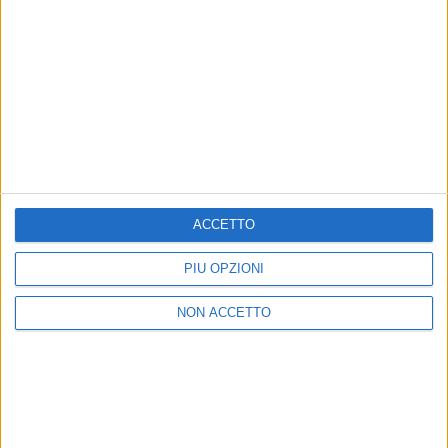
di
Andrea Daz
ACCETTO
PIÙ OPZIONI
NON ACCETTO
17 mar 2023
CLASSIFICA EARONE
Lazza, la sua "Cenere" non si spegne: primo
per la quarta volta di fila