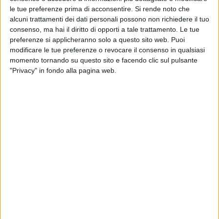
le tue preferenze prima di acconsentire.
Si rende noto che
alcuni trattamenti dei dati personali possono non richiedere il tuo
consenso, ma hai il diritto di opporti a tale trattamento. Le tue
preferenze si applicheranno solo a questo sito web. Puoi
modificare le tue preferenze o revocare il consenso in qualsiasi
momento tornando su questo sito e facendo clic sul pulsante
"Privacy" in fondo alla pagina web.
30 mag 2024
PAROLE DURE
Lo sfogo social di Lazza: “La fama è
tossica”. E Laura Pausini…
Lazza, che sta lavorando al disco nuovo e presto
diventerà padre, non ci sta:”
I soldi non sono tutto. A
noi artisti una giornata no non è mai concessa
”.
Leggi tutta la sua riflessione
di
Andrea Daz