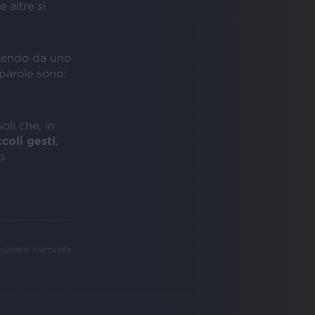
 altre si
rtendo da uno
 parole sono:
oli che, in
ccoli gesti
,
o.
uzione riservata