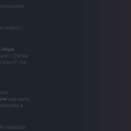
conosciute)
o magico
",
a
felpa
olo (Carta):
o poco!
", ha
sono
oni
che sono
 cannella e
o natalizio,