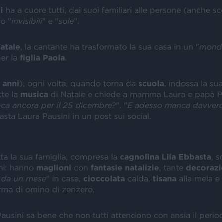
ni
ha a cuore tutti, dai suoi familiari alle persone (anche s
o "
invisibili
" e "
sole
".
atale
, la cantante ha trasformato la sua casa in un "
mond
per la
figlia Paola
.
 anni
), ogni volta, quando torna da
scuola
, indossa la su
tte la
musica
di Natale e chiede a mamma Laura e papà Pa
a ancora per il 25 dicembre?
". "
E adesso manca davver
iasta Laura Pausini in un post sui social.
utta la sua famiglia, compresa la
cagnolina Lila Ebbasta
, 
imi: hanno
maglioni
con
fantasie natalizie
, tante
decorazi
 da un mese
" in casa,
cioccolata
calda,
tisana
alla mela e
rma di omino di zenzero.
ausini sa bene che non tutti attendono con ansia il period