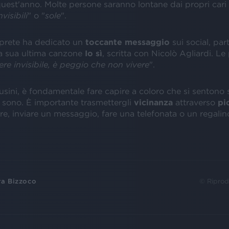
uest'anno. Molte persone saranno lontane dai propri cari e
nvisibili
" o "
sole
".
erprete ha dedicato un
toccante messaggio
sui social, pa
lla sua ultima canzone
Io sì
, scritta con Nicolò Agliardi. Le
e invisibile, è peggio che non vivere
".
sini, è fondamentale fare capire a coloro che si sentono s
o sono. È importante trasmettergli
vicinanza
attraverso
pi
e, inviare un messaggio, fare una telefonata o un regalin
ra Bizzoco
© Riprod