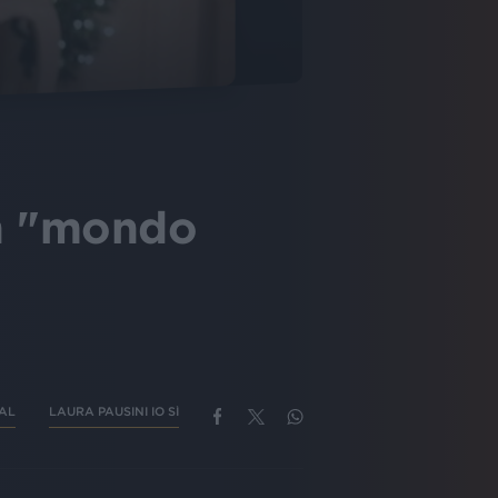
un "mondo
IAL
LAURA PAUSINI IO SÌ