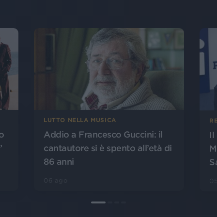
LUTTO NELLA MUSICA
R
o
Addio a Francesco Guccini: il
I
”
cantautore si è spento all’età di
M
86 anni
S
06 ago
0