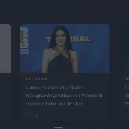
CHE SHOW!
PR
Laura Pausini alla finale
L
Spagna-Argentina dei Mondiali:
d
video e foto con le star
M
20 lug
14