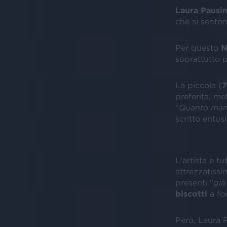
Laura Pausi
che si senton
Per questo
N
soprattutto 
La piccola (
7
preferita, me
"
Quanto manc
scritto entus
L'artista e t
attrezzatiss
presenti "
già
biscotti
a fo
Però, Laura P