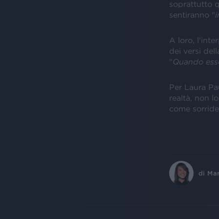
soprattutto q
sentiranno "
i
A loro, l'int
dei versi de
"
Quando esser
Per Laura Pau
realtà, non l
come sorrider
di
Ma