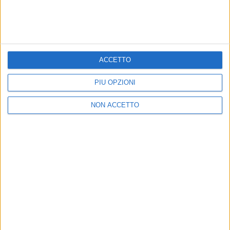
ACCETTO
PIÙ OPZIONI
NON ACCETTO
16 dic 2020
NEWS
Laura Pausini trasforma la casa in un
"mondo magico" per la figlia Paola
L'artista pensa alle persone sole: a loro dedica dolci
parole
di
Mara Bizzoco