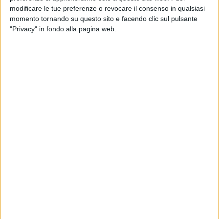
modificare le tue preferenze o revocare il consenso in qualsiasi
momento tornando su questo sito e facendo clic sul pulsante
"Privacy" in fondo alla pagina web.
29 giu 2021
CURIOSITÀ
Laura Pausini: i suoi doppi auguri a Paola e
Paolo Carta in un anno super
La cantante festeggia l'onomastico del compagno e
della figlia pochi giorni dopo il loro red carpet per il
Nastro d'Argento di “Io sì”: “E adesso? Cosa
succederà?”