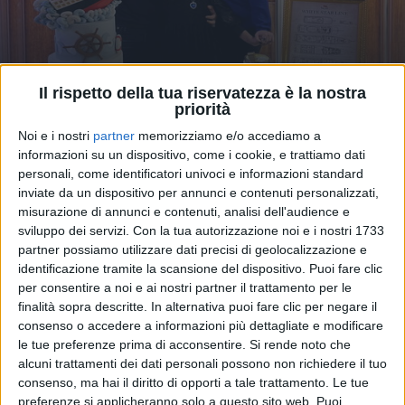
Il rispetto della tua riservatezza è la nostra
priorità
08 feb 2022
A TEMA "TITANIC"
Noi e i nostri
partner
memorizziamo e/o accediamo a
Laura Pausini, la festa dei 9 anni della figlia
informazioni su un dispositivo, come i cookie, e trattiamo dati
personali, come identificatori univoci e informazioni standard
Paola: “Ti amo piccola mia”
inviate da un dispositivo per annunci e contenuti personalizzati,
Le foto e il video del compleanno a tema film
misurazione di annunci e contenuti, analisi dell'audience e
"Titanic" con Paolo Carta e tutta la famiglia
sviluppo dei servizi.
Con la tua autorizzazione noi e i nostri 1733
partner possiamo utilizzare dati precisi di geolocalizzazione e
identificazione tramite la scansione del dispositivo. Puoi fare clic
per consentire a noi e ai nostri partner il trattamento per le
finalità sopra descritte. In alternativa puoi fare clic per negare il
consenso o accedere a informazioni più dettagliate e modificare
le tue preferenze prima di acconsentire.
Si rende noto che
alcuni trattamenti dei dati personali possono non richiedere il tuo
consenso, ma hai il diritto di opporti a tale trattamento. Le tue
preferenze si applicheranno solo a questo sito web. Puoi