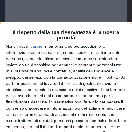
Il rispetto della tua riservatezza è la nostra
priorità
Noi e i nostri
partner
memorizziamo e/o accediamo a
informazioni su un dispositivo, come i cookie, e trattiamo dati
Visualizza questo post su Instagram
personali, come identificatori univoci e informazioni standard
inviate da un dispositivo per annunci e contenuti personalizzati,
misurazione di annunci e contenuti, analisi dell'audience e
sviluppo dei servizi.
Con la tua autorizzazione noi e i nostri 1733
partner possiamo utilizzare dati precisi di geolocalizzazione e
identificazione tramite la scansione del dispositivo. Puoi fare clic
per consentire a noi e ai nostri partner il trattamento per le
finalità sopra descritte. In alternativa puoi fare clic per negare il
consenso o accedere a informazioni più dettagliate e modificare
le tue preferenze prima di acconsentire.
Si rende noto che
alcuni trattamenti dei dati personali possono non richiedere il tuo
Un post condiviso da Laura Pausini Official (@laurapausini)
consenso, ma hai il diritto di opporti a tale trattamento. Le tue