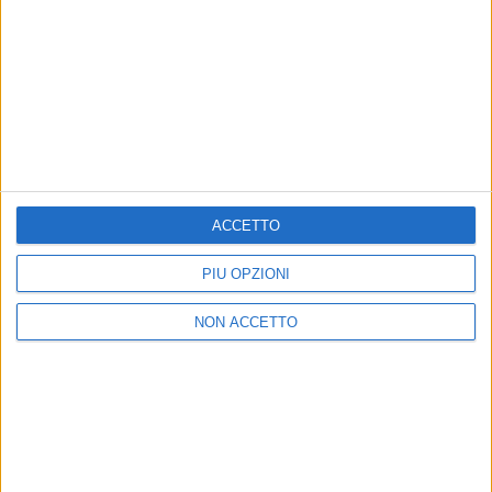
biglietti
16/12/2024 - SOFIA – ARENA ARMEEC - Ultimi
biglietti
18/12/2024 - BELGRADE – BELGRADE ARENA -
Ultimi biglietti
ACCETTO
20/12/2024 - LJUBLJANA – ARENA STOZICE -
Ultimi biglietti
PIÙ OPZIONI
28/12/2024 - MESSINA – PALA RESCIFINA -
Sold
NON ACCETTO
out
29/12/2024 - MESSINA – PALA RESCIFINA -
Sold
out
31/12/2024 - MESSINA – PALA RESCIFINA - Ultimi