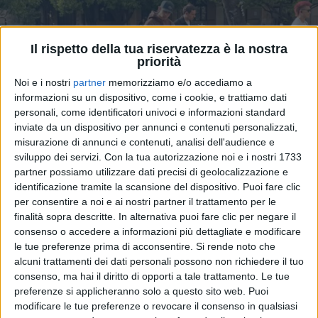
Il rispetto della tua riservatezza è la nostra
priorità
Noi e i nostri
partner
memorizziamo e/o accediamo a
informazioni su un dispositivo, come i cookie, e trattiamo dati
personali, come identificatori univoci e informazioni standard
inviate da un dispositivo per annunci e contenuti personalizzati,
misurazione di annunci e contenuti, analisi dell'audience e
sviluppo dei servizi.
Con la tua autorizzazione noi e i nostri 1733
partner possiamo utilizzare dati precisi di geolocalizzazione e
03 apr 2025
DOPO UN ANNO
identificazione tramite la scansione del dispositivo. Puoi fare clic
per consentire a noi e ai nostri partner il trattamento per le
Sangiovanni è tornato: la prima esibizione
finalità sopra descritte. In alternativa puoi fare clic per negare il
dal vivo
consenso o accedere a informazioni più dettagliate e modificare
le tue preferenze prima di acconsentire.
Si rende noto che
L'artista ha organizzato un live gratuito per i suoi fan
alcuni trattamenti dei dati personali possono non richiedere il tuo
a Roma. Ecco quello che sappiamo...
consenso, ma hai il diritto di opporti a tale trattamento. Le tue
preferenze si applicheranno solo a questo sito web. Puoi
di
Cristina Camporese
modificare le tue preferenze o revocare il consenso in qualsiasi