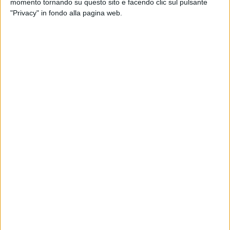
momento tornando su questo sito e facendo clic sul pulsante
"Privacy" in fondo alla pagina web.
24 ott 2024
LIGHTS ON YOU
Laura Pausini sceglie chi aprirà i suoi
concerti italiani con un progetto speciale
La cantante svelerà gli artisti emergenti che ha
invitato sui propri social: scopri chi sono i primi due!