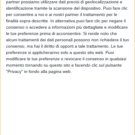
La
cantante
di Solarolo paragona scherzosamente se
partner possiamo utilizzare dati precisi di geolocalizzazione e
stessa e il
compagno
a
Bonnie e Clyde
, ovvero
identificazione tramite la scansione del dispositivo. Puoi fare clic
Bonnie Parker e Clyde Barrow, la famosa coppia di
per consentire a noi e ai nostri partner il trattamento per le
fuorilegge americani che ha compiuto molte rapine
finalità sopra descritte. In alternativa puoi fare clic per negare il
consenso o accedere a informazioni più dettagliate e modificare
negli Stati Uniti degli anni 30: le avventure dei 2
le tue preferenze prima di acconsentire.
Si rende noto che
criminali sono state raccontate anche al cinema; la
alcuni trattamenti dei dati personali possono non richiedere il tuo
cantante
Noemi
li ha definiti “
boni
”.
consenso, ma hai il diritto di opporti a tale trattamento. Le tue
preferenze si applicheranno solo a questo sito web. Puoi
modificare le tue preferenze o revocare il consenso in qualsiasi
momento tornando su questo sito e facendo clic sul pulsante
"Privacy" in fondo alla pagina web.
#IORESTOACASA - LAURA PAUSINI A
RADIO ITALIA LIVE