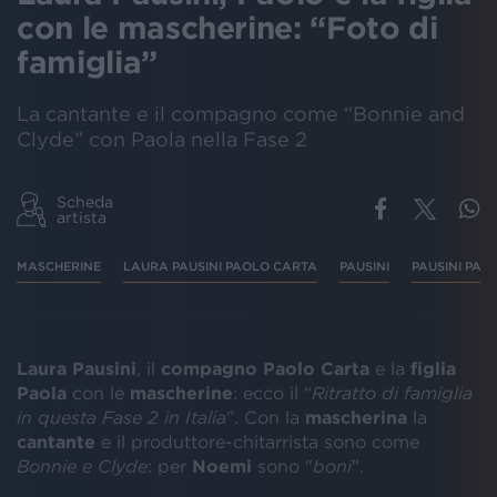
con le mascherine: “Foto di
famiglia”
La cantante e il compagno come “Bonnie and
Clyde” con Paola nella Fase 2
Scheda
artista
MASCHERINE
LAURA PAUSINI PAOLO CARTA
PAUSINI
PAUSINI PAO
Laura Pausini
, il
compagno Paolo Carta
e la
figlia
Paola
con le
mascherine
: ecco il “
Ritratto di famiglia
in questa Fase 2 in Italia
”. Con la
mascherina
la
cantante
e il produttore-chitarrista sono come
Bonnie e Clyde
: per
Noemi
sono "
boni
".