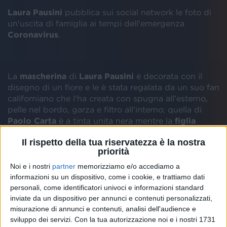
Laura Pausini
pubblica sui social network le foto di
un'uscita di famiglia ai tempi dell'emergenza
Coronavirus
.
La
mascherina
di
Laura Pausini
è decorata con il
disegno di un fiore e le è stata regalata da un suo fan
californiano che l'ha creata con spugna all'esterno,
pelle nel bordo, garza e filtro all'interno; quella di
Paolo Carta
è a tinta unita nera mentre la
figlia
Paola
ne sfoggia una con righe verticali bianco-
Il rispetto della tua riservatezza è la nostra
rosse.
priorità
Noi e i nostri
partner
memorizziamo e/o accediamo a
La loro fotografia, in effetti, è una perfetta istantanea
informazioni su un dispositivo, come i cookie, e trattiamo dati
di una famiglia italiana attrezzata con le
mascherine
personali, come identificatori univoci e informazioni standard
per rispettare tutte le regole della
Fase 2
inviate da un dispositivo per annunci e contenuti personalizzati,
dell'emergenza
Coronavirus
(
Covid-19
).
misurazione di annunci e contenuti, analisi dell'audience e
sviluppo dei servizi.
Con la tua autorizzazione noi e i nostri 1731