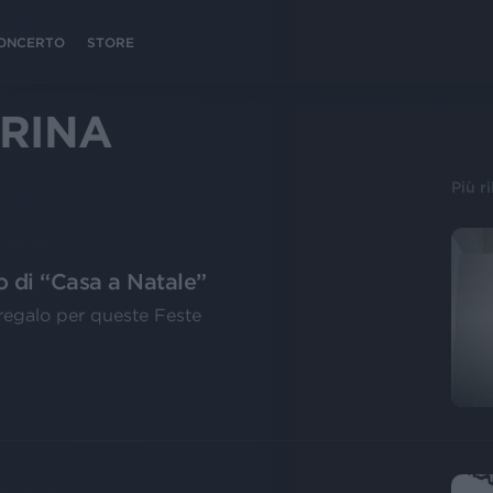
 CONCERTO
STORE
RINA
Più r
o di “Casa a Natale”
o regalo per queste Feste