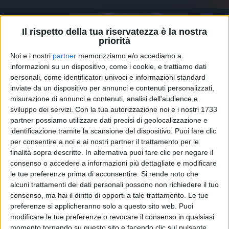
Il rispetto della tua riservatezza è la nostra
priorità
Noi e i nostri
partner
memorizziamo e/o accediamo a
informazioni su un dispositivo, come i cookie, e trattiamo dati
personali, come identificatori univoci e informazioni standard
LAURA PAUSINI E JOVANOTTI FANNO GLI
inviate da un dispositivo per annunci e contenuti personalizzati,
AUGURI A CESARE CREMONINI
misurazione di annunci e contenuti, analisi dell'audience e
sviluppo dei servizi.
Con la tua autorizzazione noi e i nostri 1733
partner possiamo utilizzare dati precisi di geolocalizzazione e
identificazione tramite la scansione del dispositivo. Puoi fare clic
per consentire a noi e ai nostri partner il trattamento per le
finalità sopra descritte. In alternativa puoi fare clic per negare il
Il cantautore, 41 anni d’
età
, ha scritto questo
consenso o accedere a informazioni più dettagliate e modificare
messaggio su
Instagram
, mostrando la fotografia di
le tue preferenze prima di acconsentire.
Si rende noto che
alcuni palloncini che gli ha regalato la
mamma
.
alcuni trattamenti dei dati personali possono non richiedere il tuo
consenso, ma hai il diritto di opporti a tale trattamento. Le tue
preferenze si applicheranno solo a questo sito web. Puoi
modificare le tue preferenze o revocare il consenso in qualsiasi
Per lui sono arrivati anche gli auguri della
fidanzata
momento tornando su questo sito e facendo clic sul pulsante