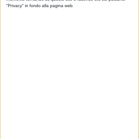
Martina e dell’amico
Valentino Rossi
.
"Privacy" in fondo alla pagina web.