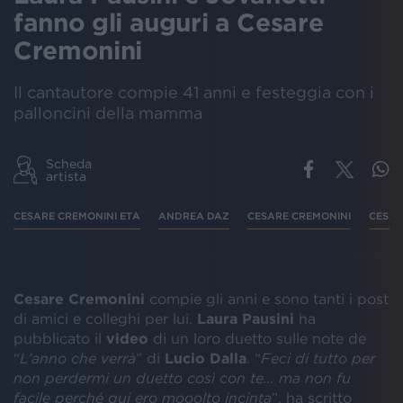
fanno gli auguri a Cesare
Cremonini
Il cantautore compie 41 anni e festeggia con i
palloncini della mamma
Scheda
artista
CESARE CREMONINI ETÀ
ANDREA DAZ
CESARE CREMONINI
CESAR
Cesare Cremonini
compie gli anni e sono tanti i post
di amici e colleghi per lui.
Laura Pausini
ha
pubblicato il
video
di un loro duetto sulle note de
“
L’anno che verrà
” di
Lucio Dalla
. “
Feci di tutto per
non perdermi un duetto così con te… ma non fu
facile perché qui ero mooolto incinta
”, ha scritto