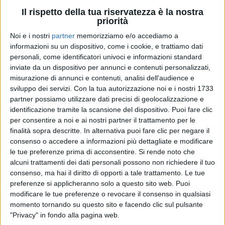
Il rispetto della tua riservatezza è la nostra
priorità
Noi e i nostri
partner
memorizziamo e/o accediamo a
informazioni su un dispositivo, come i cookie, e trattiamo dati
personali, come identificatori univoci e informazioni standard
inviate da un dispositivo per annunci e contenuti personalizzati,
CESARE CREMONINI - SAN
misurazione di annunci e contenuti, analisi dell'audience e
CREMONINI TOUR INDOOR
CREMONINI TOUR INDOOR
SIRO
sviluppo dei servizi.
Con la tua autorizzazione noi e i nostri 1733
2022 ROMA
2022 MILANO
partner possiamo utilizzare dati precisi di geolocalizzazione e
STADI 2022
CESARE CREMONINI
13/11/2022
identificazione tramite la scansione del dispositivo. Puoi fare clic
per consentire a noi e ai nostri partner il trattamento per le
19
FOTO
finalità sopra descritte. In alternativa puoi fare clic per negare il
1
VIDEO
44
FOTO
consenso o accedere a informazioni più dettagliate e modificare
14
FOTO
le tue preferenze prima di acconsentire.
Si rende noto che
alcuni trattamenti dei dati personali possono non richiedere il tuo
consenso, ma hai il diritto di opporti a tale trattamento. Le tue
preferenze si applicheranno solo a questo sito web. Puoi
modificare le tue preferenze o revocare il consenso in qualsiasi
momento tornando su questo sito e facendo clic sul pulsante
"Privacy" in fondo alla pagina web.