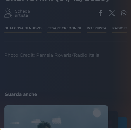
Scheda
artista
QUALCOSA DI NUOVO
CESARE CREMONINI
INTERVISTA
RADIO ITA
Photo Credit: Pamela Rovaris/Radio Italia
Guarda anche