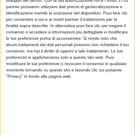
sviluppo dei servizi.
Con la tua autorizzazione noi e i nostri 1733
partner possiamo utilizzare dati precisi di geolocalizzazione e
La band, fra le più longeve d’Italia, ha proposto i suoi
identificazione tramite la scansione del dispositivo. Puoi fare clic
più
grandi
successi
: Amici per sempre, Dammi solo
per consentire a noi e ai nostri partner il trattamento per le
un minuto, Stai con me, Tanta voglia di lei, Pensiero,
finalità sopra descritte. In alternativa puoi fare clic per negare il
Piccola Katy, Chi fermerà la musica e Uomini soli.
consenso o accedere a informazioni più dettagliate e modificare
le tue preferenze prima di acconsentire.
Si rende noto che
alcuni trattamenti dei dati personali possono non richiedere il tuo
Su queste ultime tre canzoni, i Pooh sono stati
consenso, ma hai il diritto di opporti a tale trattamento. Le tue
raggiunti da
Riccardo Fogli
; nell'ultima
preferenze si applicheranno solo a questo sito web. Puoi
anche
da
Stefano D'Orazio
, lo storico batterista
modificare le tue preferenze o revocare il consenso in qualsiasi
scomparso a 72 anni. Su un
maxi-schermo
è stata
momento tornando su questo sito e facendo clic sul pulsante
infatti proiettata una sua
vecchia esibizione
di
"Privacy" in fondo alla pagina web.
Uomini soli.