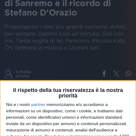
di Sanremo e il ricordo di
Stefano D'Orazio
Propongono i loro più grandi successi: Amici
per sempre, Dammi solo un minuto, Stai con
me, Tanta voglia di lei, Pensiero, Piccola Katy,
Chi fermerà la musica e Uomini soli
Scheda
artista
Il rispetto della tua riservatezza è la nostra
FESTIVAL
SANREMO
POOH
CANZONI
SUCCESSI
priorità
Noi e i nostri
partner
memorizziamo e/o accediamo a
informazioni su un dispositivo, come i cookie, e trattiamo dati
A
sette anni
dal loro
ultimo concerto
a
Bologna
personali, come identificatori univoci e informazioni standard
(nel 2016), i
Pooh
si sono riuniti sul palco del
inviate da un dispositivo per annunci e contenuti personalizzati,
misurazione di annunci e contenuti, analisi dell'audience e
Festival
di
Sanremo
.