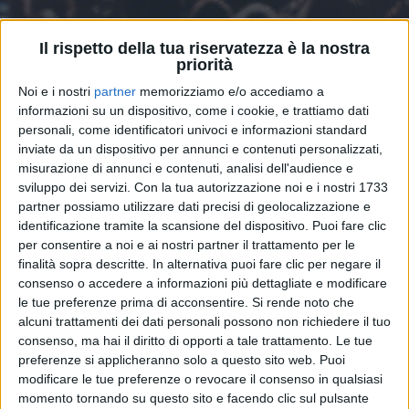
Il rispetto della tua riservatezza è la nostra
priorità
Noi e i nostri
partner
memorizziamo e/o accediamo a
informazioni su un dispositivo, come i cookie, e trattiamo dati
15 apr 2023
IL TG
personali, come identificatori univoci e informazioni standard
Radio Italia Music Week: da Blanco
inviate da un dispositivo per annunci e contenuti personalizzati,
misurazione di annunci e contenuti, analisi dell'audience e
“Innamorato” ai Pooh all’Arena
sviluppo dei servizi.
Con la tua autorizzazione noi e i nostri 1733
Scoprite le notizie più interessanti dal mondo della
partner possiamo utilizzare dati precisi di geolocalizzazione e
musica italiana, selezionate dalla redazione di Radio
identificazione tramite la scansione del dispositivo. Puoi fare clic
Italia solomusicaitaliana e raccontate da Daniela
Cappelletti
per consentire a noi e ai nostri partner il trattamento per le
finalità sopra descritte. In alternativa puoi fare clic per negare il
consenso o accedere a informazioni più dettagliate e modificare
di
Mara Bizzoco
le tue preferenze prima di acconsentire.
Si rende noto che
alcuni trattamenti dei dati personali possono non richiedere il tuo
consenso, ma hai il diritto di opporti a tale trattamento. Le tue
preferenze si applicheranno solo a questo sito web. Puoi
modificare le tue preferenze o revocare il consenso in qualsiasi
momento tornando su questo sito e facendo clic sul pulsante