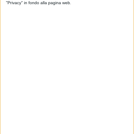
"Privacy" in fondo alla pagina web.
15 feb 2023
AMICI X SEMPRE
I Pooh in concerto anche allo Stadio
Olimpico di Roma
Venduti più di 50mila biglietti per la reunion a Milano
San Siro
di
Simone Bernardi