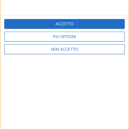
anche Fedez, Takagi & Ketra e Gué
Tutte le altre novità sul Festival: co-conduttrici di
Amadeus e Gianni Morandi e ospiti nazionali e
internazionali
ACCETTO
di
Mara Bizzoco
PIÙ OPZIONI
NON ACCETTO