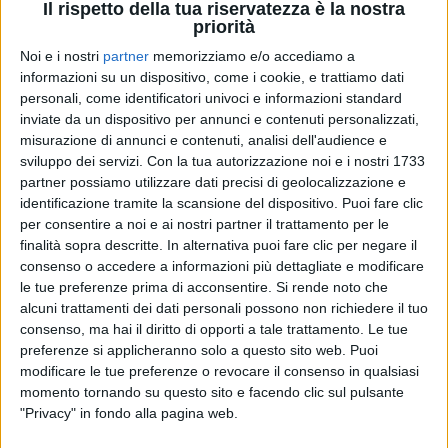
Il rispetto della tua riservatezza è la nostra
priorità
Noi e i nostri
partner
memorizziamo e/o accediamo a
informazioni su un dispositivo, come i cookie, e trattiamo dati
personali, come identificatori univoci e informazioni standard
inviate da un dispositivo per annunci e contenuti personalizzati,
misurazione di annunci e contenuti, analisi dell'audience e
sviluppo dei servizi.
Con la tua autorizzazione noi e i nostri 1733
partner possiamo utilizzare dati precisi di geolocalizzazione e
08 dic 2018
NEWS
identificazione tramite la scansione del dispositivo. Puoi fare clic
per consentire a noi e ai nostri partner il trattamento per le
4 anni senza Mango: le parole di Biagio
finalità sopra descritte. In alternativa puoi fare clic per negare il
Antonacci sui social di Radio Italia
consenso o accedere a informazioni più dettagliate e modificare
le tue preferenze prima di acconsentire.
Si rende noto che
Biagio ricorda Mango rispondendo a un tweet di
alcuni trattamenti dei dati personali possono non richiedere il tuo
Radio Italia
consenso, ma hai il diritto di opporti a tale trattamento. Le tue
preferenze si applicheranno solo a questo sito web. Puoi
di
Mara Bizzoco
modificare le tue preferenze o revocare il consenso in qualsiasi
momento tornando su questo sito e facendo clic sul pulsante
"Privacy" in fondo alla pagina web.