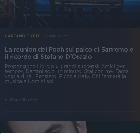
07 feb 2023
CANTANO TUTTI
La reunion dei Pooh sul palco di Sanremo e
il ricordo di Stefano D'Orazio
Propongono i loro più grandi successi: Amici per
sempre, Dammi solo un minuto, Stai con me, Tanta
voglia di lei, Pensiero, Piccola Katy, Chi fermerà la
musica e Uomini soli
di
Mara Bizzoco