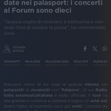
date nei palasport: i concerti
al Forum sono dieci
“Questa voglia di ritrovarci è bellissima e non
vedo l’ora di iniziare le prove”, ha commentato
Jova
Scheda
artista
JOVANOTTI
PALAJOVA
PALAJOVA 2025
SOLD OUT
NUOVE DAT
Mancano meno di tre mesi al grande
ritorno
nei
palazzetti
di
Jovanotti
con “
Palajova
”, di cui
Radio
Italia solomusicaitaliana
è radio ufficiale. Il
tour
va
alla grande e continua a mettere a segno un
sold out
dietro l'altro: al momento sono già
venti
i concerti da