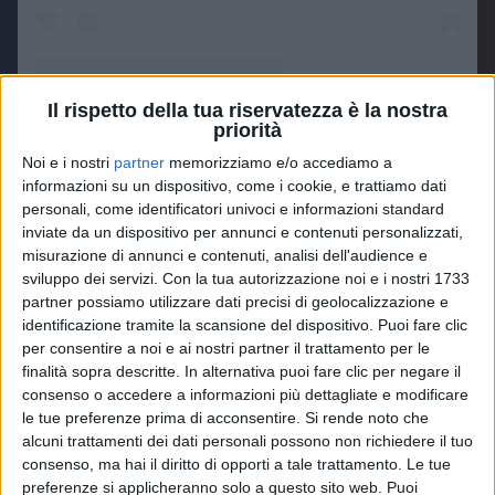
Il rispetto della tua riservatezza è la nostra
priorità
Un post condiviso da lorenzojova (@lorenzojova)
Noi e i nostri
partner
memorizziamo e/o accediamo a
informazioni su un dispositivo, come i cookie, e trattiamo dati
personali, come identificatori univoci e informazioni standard
Il
calendario
si è arricchito di nuovi concerti alla
inviate da un dispositivo per annunci e contenuti personalizzati,
Vitrifrigo Arena di
Pesaro
(8 marzo), al Nelson
misurazione di annunci e contenuti, analisi dell'audience e
Mandela Forum di
Firenze
(31 marzo), all'Inalpi
sviluppo dei servizi.
Con la tua autorizzazione noi e i nostri 1733
Arena di
Torino
(15 aprile), al Palazzo dello Sport di
partner possiamo utilizzare dati precisi di geolocalizzazione e
Roma
(1 e 2 maggio) e all'
Arena di Verona
(21
identificazione tramite la scansione del dispositivo. Puoi fare clic
maggio).
Jovanotti
ha aggiunto anche due date a
per consentire a noi e ai nostri partner il trattamento per le
Milano
(8 e 9 maggio):
le date al Forum
diventano
finalità sopra descritte. In alternativa puoi fare clic per negare il
dieci
, di cui
sei
già
sold out
.
consenso o accedere a informazioni più dettagliate e modificare
le tue preferenze prima di acconsentire.
Si rende noto che
alcuni trattamenti dei dati personali possono non richiedere il tuo
I
biglietti
per le
nuove date
saranno disponibili dalle
consenso, ma hai il diritto di opporti a tale trattamento. Le tue
ore
14
di domani, martedì
10 dicembre
(clicca
qui
).
preferenze si applicheranno solo a questo sito web. Puoi