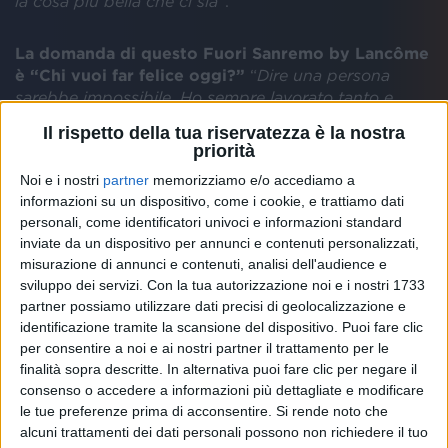
la cosa più bella che ci sia
”.
La domanda di questo Fuori Sanremo by Lancôme
è “Chi vuoi far felice oggi?”
“
Dire una persona
sarebbe impossibile. Ho sempre lavorato tanto e
sodo per arrivare fino a qui. Sono ancora giovane e
Il rispetto della tua riservatezza è la nostra
ho tanto da imparare. In primis voglio star bene con
priorità
me stesso e lasciare qualcosa per gli altri. Quando
Noi e i nostri
partner
memorizziamo e/o accediamo a
ero tra i Giovani a Sanremo ero qui da solo, insieme
informazioni su un dispositivo, come i cookie, e trattiamo dati
al mio amico Lorenzo, ed ero in balìa di tutto. Oggi
personali, come identificatori univoci e informazioni standard
sono con un team che mi sostiene
”.
inviate da un dispositivo per annunci e contenuti personalizzati,
misurazione di annunci e contenuti, analisi dell'audience e
Hai una capacità teatrale altissima, anche sul palco
sviluppo dei servizi.
Con la tua autorizzazione noi e i nostri 1733
dell’Ariston, quando canti La ragazza col cuore di
partner possiamo utilizzare dati precisi di geolocalizzazione e
latta, sembra quasi tu vada in trance…
“
E’ vero, la
identificazione tramite la scansione del dispositivo. Puoi fare clic
cosa più bella è rivivere il momento in cui hai scritto
per consentire a noi e ai nostri partner il trattamento per le
o hai vissuto una canzone. E’ difficile ma quando
finalità sopra descritte. In alternativa puoi fare clic per negare il
avviene è una rivelazione
”.
consenso o accedere a informazioni più dettagliate e modificare
le tue preferenze prima di acconsentire.
Si rende noto che
alcuni trattamenti dei dati personali possono non richiedere il tuo