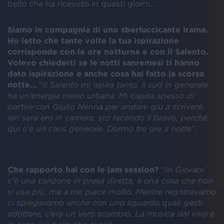
bello che ha ricevuto in questi giorni…
Siamo in compagnia di uno sberluccicante Irama.
Ho letto che tante volte la tua ispirazione
corrisponde con le ore notturne e con il Salento.
Volevo chiederti se le notti sanremesi ti hanno
dato ispirazione e anche cosa hai fatto la scorsa
notte…
“
Il Salento mi ispira tanto, il sud in generale
ha un’energia meno urbana. Mi capita spesso di
partire con Giulio Nenna per andare giù a scrivere.
Ieri sera ero in camera, sto facendo il bravo, perché
qui c’è un caos generale. Dormo tre ore a notte
”.
Che rapporto hai con le jam session?
“
In Giovani
c’è una canzone in presa diretta, è una cosa che non
si usa più, ma a me piace molto. Mentre registravamo
ci spiegavamo anche con uno sguardo quali gesti
adottare, c’era un vero scambio. La musica dal vivo è