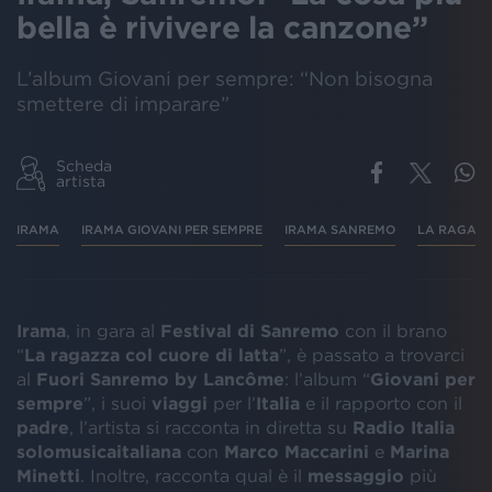
bella è rivivere la canzone”
L’album Giovani per sempre: “Non bisogna
smettere di imparare”
Scheda
artista
IRAMA
IRAMA GIOVANI PER SEMPRE
IRAMA SANREMO
LA RAGAZZ
Irama
, in gara al
Festival di Sanremo
con il brano
“
La ragazza col cuore di latta
”, è passato a trovarci
al
Fuori Sanremo by
Lancôme
: l’album “
Giovani per
sempre
”, i suoi
viaggi
per l’
Italia
e il rapporto con il
padre
, l’artista si racconta in diretta su
Radio Italia
solomusicaitaliana
con
Marco Maccarini
e
Marina
Minetti
. Inoltre, racconta qual è il
messaggio
più