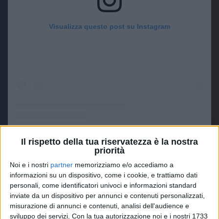
Visualizza questo post su Instagram
Un post condiviso da Gigi D'Alessio (@gigidalessioreal)
Il rispetto della tua riservatezza è la nostra
priorità
Noi e i nostri
partner
memorizziamo e/o accediamo a
Il figlio,
LDA
(il nome d’arte di Luca D’Alessio), ha
informazioni su un dispositivo, come i cookie, e trattiamo dati
postato la
clip
dell’esultanza negli spogliatoi dei
personali, come identificatori univoci e informazioni standard
inviate da un dispositivo per annunci e contenuti personalizzati,
calciatori con un
cuore azzurro
(il colore della
misurazione di annunci e contenuti, analisi dell'audience e
squadra). Chissà se manterrà la
promessa
fatta ai
sviluppo dei servizi.
Con la tua autorizzazione noi e i nostri 1733
nostri
Daniela Cappelletti
ed
Emiliano Picardi
a