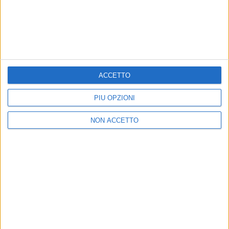
d'eccezione,
Pino Daniele
,
Massimo Troisi
e
Maradona
, che stanno esultando in cielo.
ACCETTO
PIÙ OPZIONI
NON ACCETTO