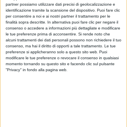
partner possiamo utilizzare dati precisi di geolocalizzazione e
Sanremo
. Aveva detto che, se il Napoli avesse vinto il
identificazione tramite la scansione del dispositivo. Puoi fare clic
campionato
, avrebbe fatto una
canzone
con
per consentire a noi e ai nostri partner il trattamento per le
l’impronunciabile
Kvaratskhelia
(il cognome
finalità sopra descritte. In alternativa puoi fare clic per negare il
dell’attaccante del Napoli).
consenso o accedere a informazioni più dettagliate e modificare
le tue preferenze prima di acconsentire.
Si rende noto che
Edoardo Bennato
, napoletano DOC, ha ringraziato i
alcuni trattamenti dei dati personali possono non richiedere il tuo
giocatori. “
Napoli torna Campione
”, ha aggiunto.
consenso, ma hai il diritto di opporti a tale trattamento. Le tue
preferenze si applicheranno solo a questo sito web. Puoi
modificare le tue preferenze o revocare il consenso in qualsiasi
momento tornando su questo sito e facendo clic sul pulsante
"Privacy" in fondo alla pagina web.