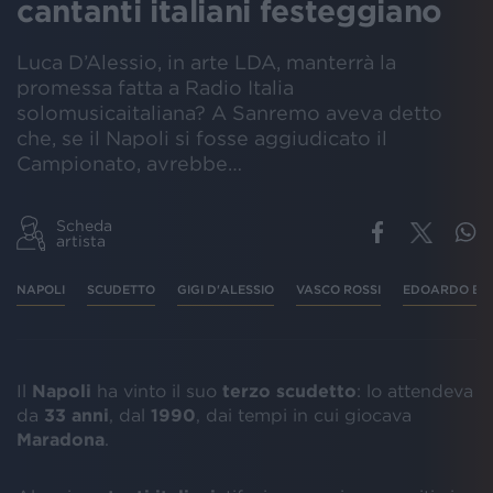
cantanti italiani festeggiano
Luca D’Alessio, in arte LDA, manterrà la
promessa fatta a Radio Italia
solomusicaitaliana? A Sanremo aveva detto
che, se il Napoli si fosse aggiudicato il
Campionato, avrebbe…
Scheda
artista
NAPOLI
SCUDETTO
GIGI D'ALESSIO
VASCO ROSSI
EDOARDO BE
Il
Napoli
ha vinto il suo
terzo scudetto
: lo attendeva
da
33 anni
, dal
1990
, dai tempi in cui giocava
Maradona
.