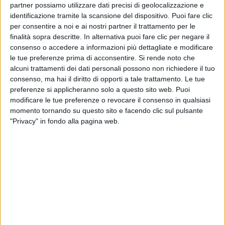
partner possiamo utilizzare dati precisi di geolocalizzazione e
identificazione tramite la scansione del dispositivo. Puoi fare clic
per consentire a noi e ai nostri partner il trattamento per le
finalità sopra descritte. In alternativa puoi fare clic per negare il
consenso o accedere a informazioni più dettagliate e modificare
le tue preferenze prima di acconsentire.
Si rende noto che
alcuni trattamenti dei dati personali possono non richiedere il tuo
consenso, ma hai il diritto di opporti a tale trattamento. Le tue
preferenze si applicheranno solo a questo sito web. Puoi
modificare le tue preferenze o revocare il consenso in qualsiasi
momento tornando su questo sito e facendo clic sul pulsante
02 gen 2023
SCOPRI TUTTO
"Privacy" in fondo alla pagina web.
Nuovo scudetto e identità sonora per le
Nazionali Italiane di calcio
Dal nuovo logo al concept audio che accompagnerà
i prossimi impegni, ecco come nasce il nuovo volto
di tutte le nostre Nazionali
di
Andrea Basso