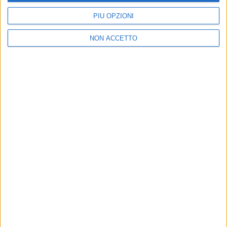
PIÙ OPZIONI
NON ACCETTO
22 mag 2017
NEWS
Lo scudetto della Juve, la caduta di Rossi: i
post di Eros e Jovanotti
“Gioia, non poca”, ha twittato la bianconera
Francesca Michielin
di
Redazione