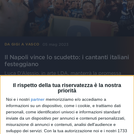
05 mag 2023
DA GIGI A VASCO
Il Napoli vince lo scudetto: i cantanti italiani
festeggiano
Luca D’Alessio, in arte LDA, manterrà la promessa
fatta a Radio Italia solomusicaitaliana? A Sanremo
aveva detto che, se il Napoli si fosse aggiudicato il
Il rispetto della tua riservatezza è la nostra
Campionato, avrebbe…
priorità
Noi e i nostri
partner
memorizziamo e/o accediamo a
di
Mara Bizzoco
informazioni su un dispositivo, come i cookie, e trattiamo dati
personali, come identificatori univoci e informazioni standard
inviate da un dispositivo per annunci e contenuti personalizzati,
misurazione di annunci e contenuti, analisi dell'audience e
sviluppo dei servizi.
Con la tua autorizzazione noi e i nostri 1733