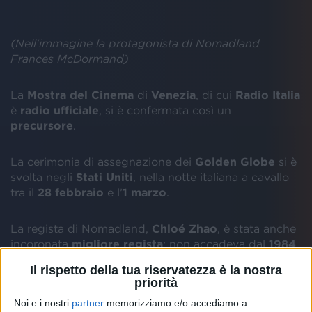
(Nell'immagine la protagonista di Nomadland
Frances McDormand)
La
Mostra del Cinema
di
Venezia
, di cui
Radio Italia
è
radio ufficiale
, si è confermata così un
precursore
.
La cerimonia di assegnazione dei
Golden Globe
si è
svolta negli
Stati Uniti
, nella notte italiana a cavallo
tra il
28 febbraio
e l’
1 marzo
.
La regista di Nomadland,
Chloé Zhao
, è stata anche
incoronata
migliore regista
: non accadeva dal
1984
(l’anno di Barbra Streisand).
Il rispetto della tua riservatezza è la nostra
priorità
Tornando ai
Golden Globe 2021
, l'
Italia
ha
Noi e i nostri
partner
memorizziamo e/o accediamo a
festeggiato anche il trionfo di
Laura Pausini
che,