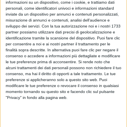
informazioni su un dispositivo, come i cookie, e trattiamo dati
grazie a
Io sì (Seen)
, si è portata a casa la statuetta
personali, come identificatori univoci e informazioni standard
per la
migliore canzone originale
.
inviate da un dispositivo per annunci e contenuti personalizzati,
misurazione di annunci e contenuti, analisi dell'audience e
sviluppo dei servizi.
Con la tua autorizzazione noi e i nostri 1733
Io sì (Seen)
è presente nella colonna sonora de
La
partner possiamo utilizzare dati precisi di geolocalizzazione e
vita davanti a sé
di
Edoardo Ponti
con
Sophia
identificazione tramite la scansione del dispositivo. Puoi fare clic
Loren
.
per consentire a noi e ai nostri partner il trattamento per le
finalità sopra descritte. In alternativa puoi fare clic per negare il
Di seguito tutti i
Golden Globe 2021
:
consenso o accedere a informazioni più dettagliate e modificare
le tue preferenze prima di acconsentire.
Si rende noto che
alcuni trattamenti dei dati personali possono non richiedere il tuo
Miglior serie drammatica
consenso, ma hai il diritto di opporti a tale trattamento. Le tue
The Crown
preferenze si applicheranno solo a questo sito web. Puoi
modificare le tue preferenze o revocare il consenso in qualsiasi
Migliore attore in una serie drammatica
momento tornando su questo sito e facendo clic sul pulsante
Josh O'Connor – The Crown
"Privacy" in fondo alla pagina web.
Miglior attrice in una serie drammatica
Emma Corrin – The Crown